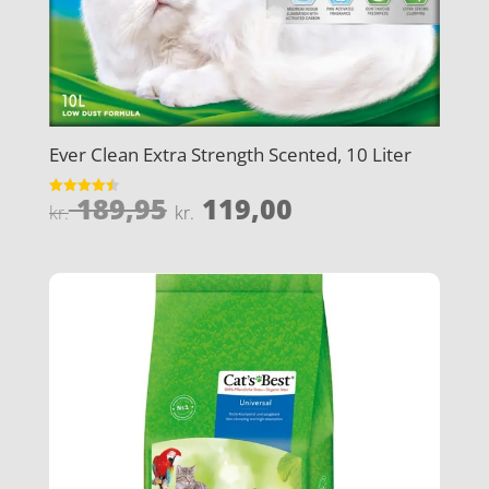
Ever Clean Extra Strength Scented, 10 Liter
Den
Den
189,95
119,00
Vurderet
kr.
kr.
4.5
oprindelige
aktuelle
ud af 5
pris
pris
var:
er:
kr. 189,95.
kr. 119,00.