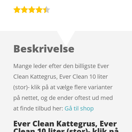
Bedømt
som
4.3
ud af 5
baseret
Beskrivelse
på
kundebedø
mmelser
Mange leder efter den billigste Ever
Clean Kattegrus, Ever Clean 10 liter
(stor)- klik på at vælge flere varianter
på nettet, og de ender oftest ud med
at finde tilbud her:
Gå til shop
Ever Clean Kattegrus, Ever
Clean 10 liter (stor)- klik på