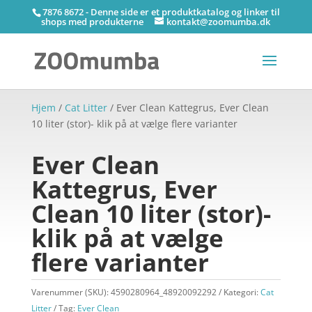
7876 8672 - Denne side er et produktkatalog og linker til
shops med produkterne
kontakt@zoomumba.dk
Hjem
/
Cat Litter
/ Ever Clean Kattegrus, Ever Clean
10 liter (stor)- klik på at vælge flere varianter
Ever Clean
Kattegrus, Ever
Clean 10 liter (stor)-
klik på at vælge
flere varianter
Varenummer (SKU):
4590280964_48920092292
Kategori:
Cat
Litter
Tag:
Ever Clean