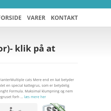
FORSIDE
VARER
KONTAKT
r)- klik på at
rianterMultiple cats Mere end en kat betyder
klet en special kattegrus, som er betydelig
trenght Formula. Maksimal klumpning og nem
egruset forh …
læs mere her