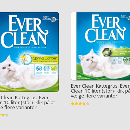
Ever Clean Kattegrus, Ever
Clean 10 liter (stor)- klik p
vælge flere varianter
 Clean Kattegrus, Ever
 10 liter (stor)- klik på at
e flere varianter
Vurderet
4.2
ud af 5
et
5