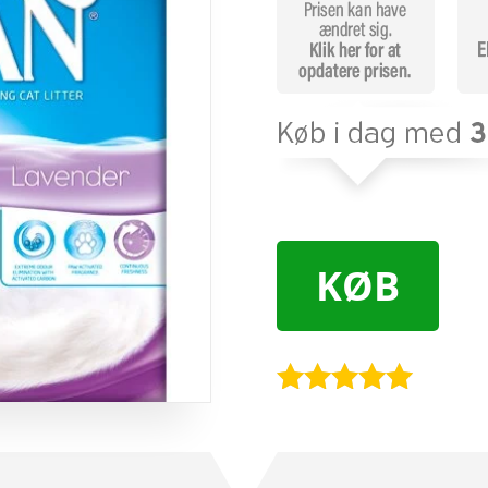
KØB
Bedømt
som
5
ud
af 5