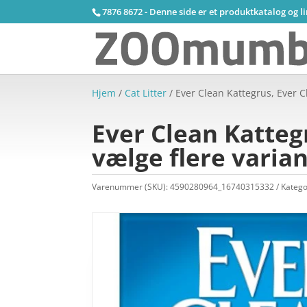
7876 8672 - Denne side er et produktkatalog og l
Hjem
/
Cat Litter
/ Ever Clean Kattegrus, Ever Cle
Ever Clean Kattegru
vælge flere varia
Varenummer (SKU):
4590280964_16740315332
Katego