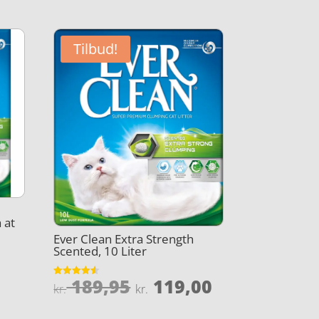
Tilbud!
å at
Ever Clean Extra Strength
Scented, 10 Liter
Den
Den
189,95
119,00
Vurderet
kr.
kr.
4.5
oprindelige
aktuelle
ud af 5