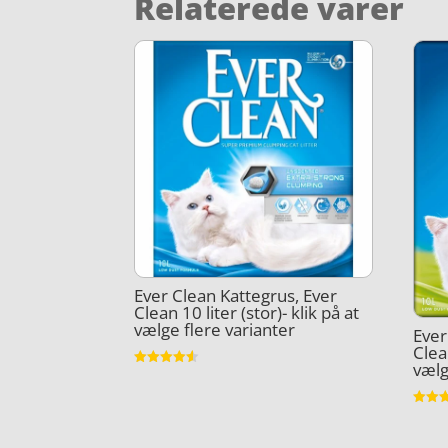
Relaterede varer
Ever Clean Kattegrus, Ever
Clean 10 liter (stor)- klik på at
vælge flere varianter
Ever
Clean
vælg
Vurderet
4.5
ud af 5
Vurder
4
ud af 