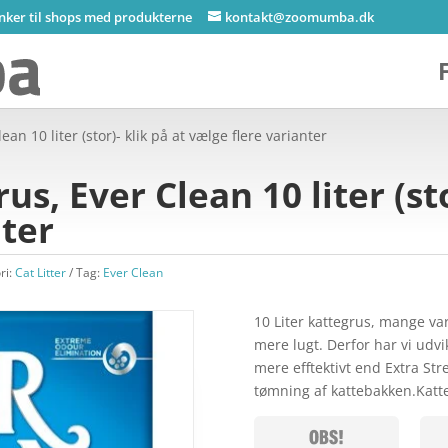
inker til shops med produkterne
kontakt@zoomumba.dk
an 10 liter (stor)- klik på at vælge flere varianter
s, Ever Clean 10 liter (sto
nter
ri:
Cat Litter
Tag:
Ever Clean
10 Liter kattegrus, mange va
mere lugt. Derfor har vi udvi
mere efftektivt end Extra S
tømning af kattebakken.Katt