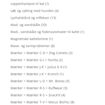
Loppeshampoo til kat
(1)
Løb og cykling med hunden
(4)
Lyshalsbånd og reflekser
(13)
Mad- og vandskåle
(33)
Mad-, vandskåle og foderautomater til katte
(1)
Magnetiske kattelemme
(1)
Mave- og tarmproblemer
(8)
Mærker > Mærker C-D > Dog Comets
(3)
Mærker > Mærker G-I > Hurtta
(2)
Mærker > Mærker J-K > Julius K-9
(1)
Mærker > Mærker J-K > Kronch
(1)
Mærker > Mærker L-O > Mr. Bones
(3)
Mærker > Mærker R-S > Ruffwear
(3)
Mærker > Mærker R-S > Snack'It
(4)
Mærker > Mærker T-V > Vetcur BioTec
(8)