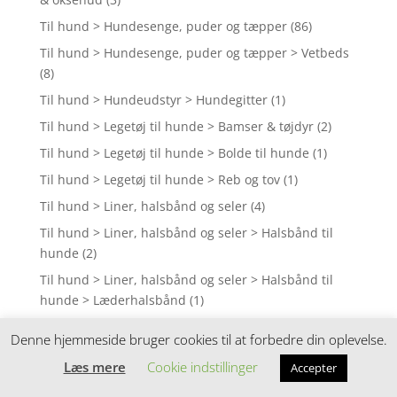
Til hund > Hundesenge, puder og tæpper
(86)
Til hund > Hundesenge, puder og tæpper > Vetbeds
(8)
Til hund > Hundeudstyr > Hundegitter
(1)
Til hund > Legetøj til hunde > Bamser & tøjdyr
(2)
Til hund > Legetøj til hunde > Bolde til hunde
(1)
Til hund > Legetøj til hunde > Reb og tov
(1)
Til hund > Liner, halsbånd og seler
(4)
Til hund > Liner, halsbånd og seler > Halsbånd til
hunde
(2)
Til hund > Liner, halsbånd og seler > Halsbånd til
hunde > Læderhalsbånd
(1)
Til hund > Liner, halsbånd og seler > Seler til hunde
Denne hjemmeside bruger cookies til at forbedre din oplevelse.
(9)
Læs mere
Cookie indstillinger
Accepter
Til hund > Liner, halsbånd og seler > Seler til hunde
> Seler med refleks
(36)