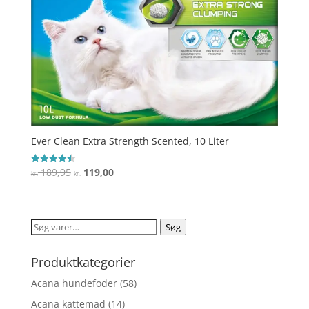
Ever Clean Extra Strength Scented, 10 Liter
Den
Den
189,95
119,00
Vurderet
kr.
kr.
4.5
oprindelige
aktuelle
ud af 5
pris
pris
var:
er:
Søg
Søg
kr. 189,95.
kr. 119,00.
efter:
Produktkategorier
Acana hundefoder
(58)
Acana kattemad
(14)