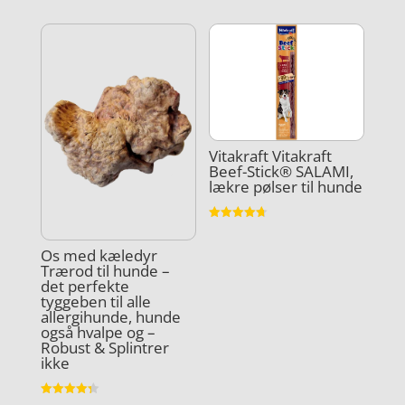
4.2
ud af 5
Vitakraft Vitakraft
Beef-Stick® SALAMI,
lækre pølser til hunde
Vurderet
4.7
ud af 5
Os med kæledyr
Trærod til hunde –
det perfekte
tyggeben til alle
allergihunde, hunde
også hvalpe og –
Robust & Splintrer
ikke
Vurderet