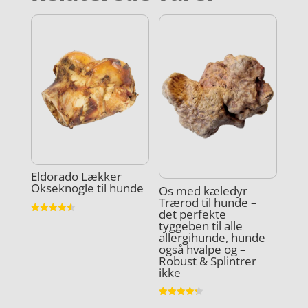
Eldorado Lækker
Okseknogle til hunde
Os med kæledyr
Trærod til hunde –
det perfekte
Vurderet
tyggeben til alle
4.6
allergihunde, hunde
ud af 5
også hvalpe og –
Robust & Splintrer
ikke
Vurderet