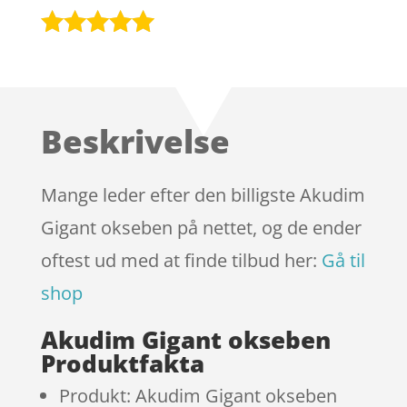
Bedømt
som
4.9
ud af 5
baseret på
Beskrivelse
kundebedøm
melser
Mange leder efter den billigste Akudim
Gigant okseben på nettet, og de ender
oftest ud med at finde tilbud her:
Gå til
shop
Akudim Gigant okseben
Produktfakta
Produkt: Akudim Gigant okseben