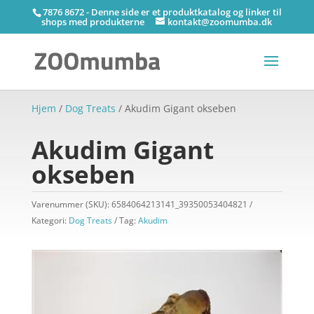
7876 8672 - Denne side er et produktkatalog og linker til
shops med produkterne
kontakt@zoomumba.dk
Hjem
/
Dog Treats
/ Akudim Gigant okseben
Akudim Gigant
okseben
Varenummer (SKU):
6584064213141_39350053404821
Kategori:
Dog Treats
Tag:
Akudim