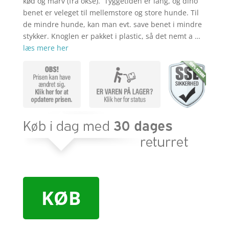
kød og marv (fra okse). Tyggetiden er lang, og dino
benet er veleget til mellemstore og store hunde. Til
de mindre hunde, kan man evt. save benet i mindre
stykker. Knoglen er pakket i plastic, så det nemt a …
læs mere her
KØB