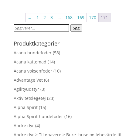
←
1
2
3
…
168
169
170
171
Søg
Søg
efter:
Produktkategorier
Acana hundefoder
(58)
Acana kattemad
(14)
Acana voksenfoder
(10)
Advantage Vet
(6)
Agilityudstyr
(3)
Aktivitetslegetøj
(23)
Alpha Spirit
(15)
Alpha Spirit hundefoder
(16)
Andre dyr
(4)
Andre dyr > Til gnavere > Bure, huse og løbegårde til