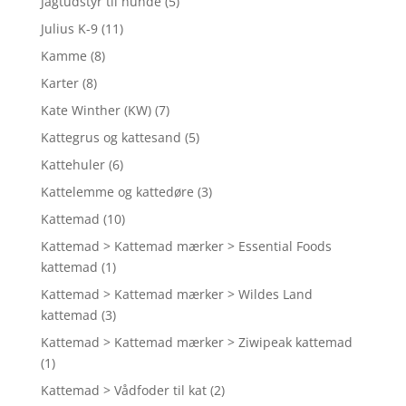
Jagtudstyr til hunde
(5)
Julius K-9
(11)
Kamme
(8)
Karter
(8)
Kate Winther (KW)
(7)
Kattegrus og kattesand
(5)
Kattehuler
(6)
Kattelemme og kattedøre
(3)
Kattemad
(10)
Kattemad > Kattemad mærker > Essential Foods
kattemad
(1)
Kattemad > Kattemad mærker > Wildes Land
kattemad
(3)
Kattemad > Kattemad mærker > Ziwipeak kattemad
(1)
Kattemad > Vådfoder til kat
(2)