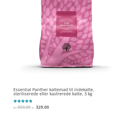
Essential Panther kattemad til indekatte,
steriliserede eller kastrerede katte, 3 kg
Den
Den
359,00
329,00
Vurderet
kr.
kr.
4.9
oprindelige
aktuelle
ud af 5
pris
pris
var:
er: