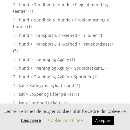
Til hund > Sundhed til hunde > Pleje af mund og
tænder
(1)
Til hund > Sundhed til hunde > Problemløsning til
hunde
(1)
Til hund > Transport & sikkerhed > Til bilen
(3)
Til hund > Transport & sikkerhed > Transportkasser
(5)
Til hund > Træning og Agility
(1)
Til hund > Træning og Agility > Godbidtasker
(3)
Til hund > Træning og Agility > Sporliner
(1)
Til kat > Kattegrus og kattesand
(1)
Til kat > Lopper og flåter på kat
(1)
Til kat > Sundhed til katte
(1)
Denne hjemmeside bruger cookies til at forbedre din oplevelse.
Til kat > Sundhed til katte > Sunde tilskud
(1)
Læs mere
Cookie indstillinger
Tilskud til BARF
(1)
Accepter
Tilskud til hunde
(23)