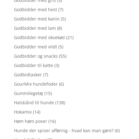
Godbidder med gris
(5)
Godbidder med hest
(7)
Godbidder med kanin
(5)
Godbidder med lam
(8)
Godbidder med oksekød
(21)
Godbidder med vildt
(5)
Godbidder og snacks
(55)
Godbidder til katte
(3)
Godbidtasker
(7)
GourMix hundefoder
(6)
Gummilegetøj
(15)
Halsbånd til hunde
(138)
Hokamix
(14)
Høm høm poser
(16)
Hunde der spiser afføring - hvad kan man gøre?
(6)