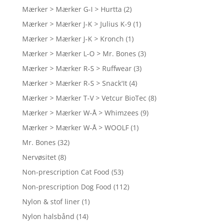
Mærker > Mærker G-I > Hurtta
(2)
Mærker > Mærker J-K > Julius K-9
(1)
Mærker > Mærker J-K > Kronch
(1)
Mærker > Mærker L-O > Mr. Bones
(3)
Mærker > Mærker R-S > Ruffwear
(3)
Mærker > Mærker R-S > Snack'It
(4)
Mærker > Mærker T-V > Vetcur BioTec
(8)
Mærker > Mærker W-Å > Whimzees
(9)
Mærker > Mærker W-Å > WOOLF
(1)
Mr. Bones
(32)
Nervøsitet
(8)
Non-prescription Cat Food
(53)
Non-prescription Dog Food
(112)
Nylon & stof liner
(1)
Nylon halsbånd
(14)