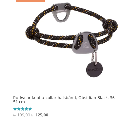
Ruffwear knot-a-collar halsbånd, Obsidian Black, 36-
51 cm
Den
Den
199,00
125,00
Vurderet
kr.
kr.
4.9
oprindelige
aktuelle
ud af 5
pris
pris