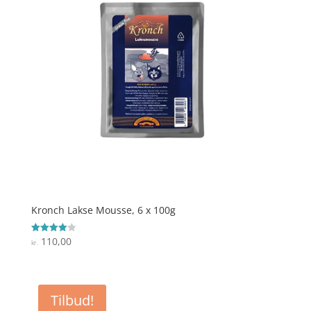
Kronch Lakse Mousse, 6 x 100g
110,00
Vurderet
kr.
4
ud af 5
Tilbud!