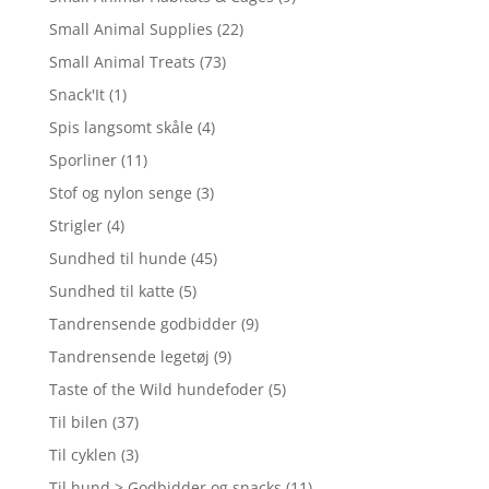
Small Animal Supplies
(22)
Small Animal Treats
(73)
Snack'It
(1)
Spis langsomt skåle
(4)
Sporliner
(11)
Stof og nylon senge
(3)
Strigler
(4)
Sundhed til hunde
(45)
Sundhed til katte
(5)
Tandrensende godbidder
(9)
Tandrensende legetøj
(9)
Taste of the Wild hundefoder
(5)
Til bilen
(37)
Til cyklen
(3)
Til hund > Godbidder og snacks
(11)