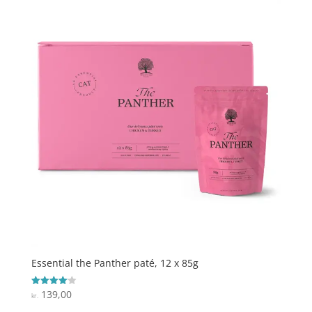
Essential the Panther paté, 12 x 85g
139,00
Vurderet
kr.
4.1
ud af 5