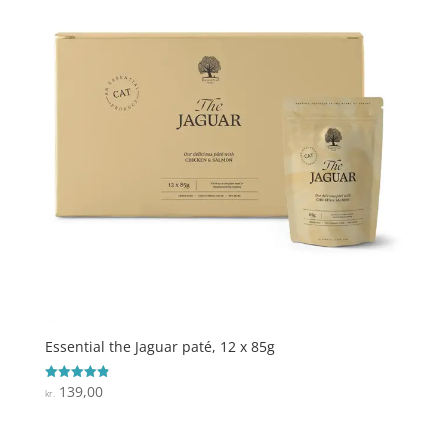
kr. 359,00.
kr. 329,00.
Essential the Jaguar paté, 12 x 85g
139,00
Vurderet
kr.
4.9
ud af 5