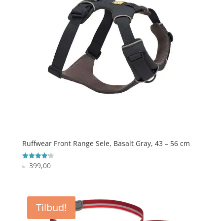
Ruffwear Front Range Sele, Basalt Gray, 43 – 56 cm
399,00
Vurderet
kr.
4.2
ud af 5
Tilbud!