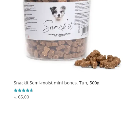
SnackIt Semi-moist mini bones, Tun, 500g
65,00
Vurderet
kr.
4.6
ud af 5