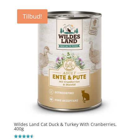
pris
pris
var:
er:
Tilbud!
kr. 34,95.
kr. 29,95.
Wildes Land Cat Duck & Turkey With Cranberries,
400g