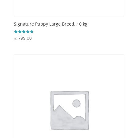
Signature Puppy Large Breed, 10 kg
799,00
Vurderet
kr.
4.7
ud af 5