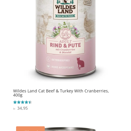
Wildes Land Cat Beef & Turkey With Cranberries,
400g
34,95
Vurderet
kr.
4.5
ud af 5