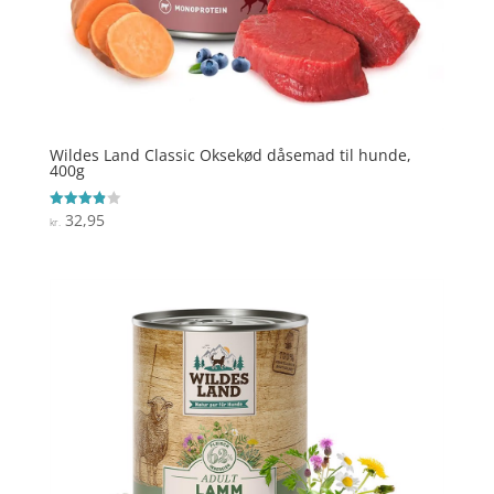
Wildes Land Classic Oksekød dåsemad til hunde,
400g
32,95
Vurderet
kr.
3.9
ud af 5