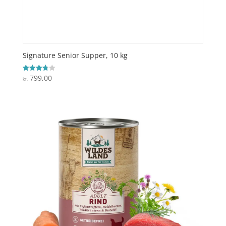
Signature Senior Supper, 10 kg
799,00
Vurderet
kr.
3.8
ud af 5