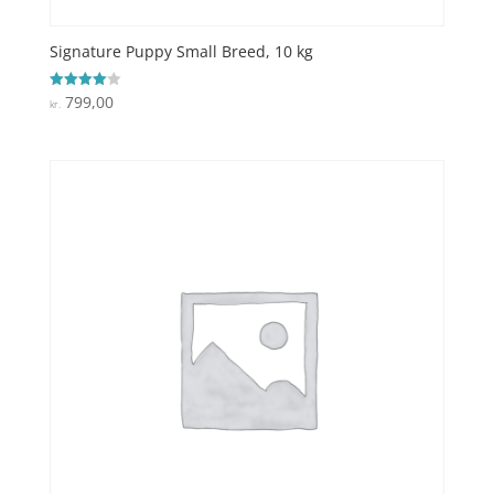
Signature Puppy Small Breed, 10 kg
799,00
Vurderet
kr.
4
ud af 5