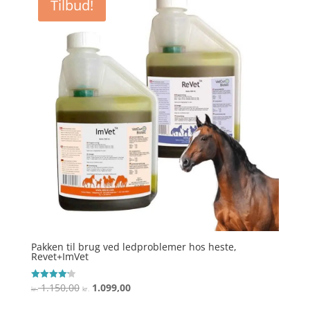
Tilbud!
kr. 2.300,00.
kr. 2.200,00.
Pakken til brug ved ledproblemer hos heste,
Revet+ImVet
Den
Den
1.150,00
1.099,00
Vurderet
kr.
kr.
4.2
oprindelige
aktuelle
ud af 5