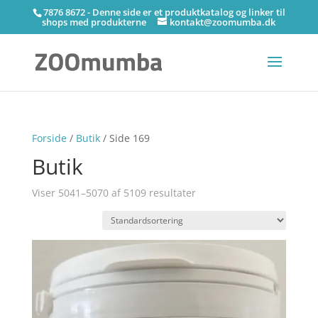
7876 8672 - Denne side er et produktkatalog og linker til
shops med produkterne
kontakt@zoomumba.dk
Forside
/
Butik
/ Side 169
Butik
Viser 5041–5070 af 5109 resultater