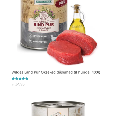
Wildes Land Pur Oksekød dåsemad til hunde, 400g
34,95
Vurderet
kr.
5
ud af 5