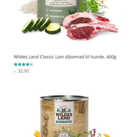
Wildes Land Classic Lam dåsemad til hunde, 400g
32,95
Vurderet
kr.
4.3
ud af 5