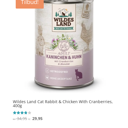
Tilbud!
Wildes Land Cat Rabbit & Chicken With Cranberries,
400g
Den
Den
34,95
29,95
Vurderet
kr.
kr.
3.8
oprindelige
aktuelle
ud af 5