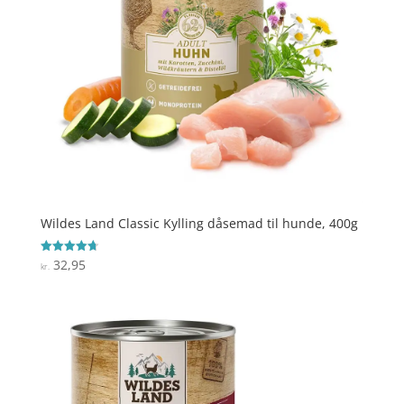
Wildes Land Classic Kylling dåsemad til hunde, 400g
32,95
Vurderet
kr.
4.7
ud af 5