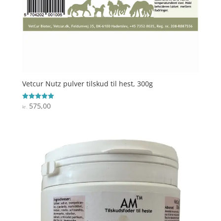
Vetcur Nutz pulver tilskud til hest, 300g
575,00
Vurderet
kr.
5
ud af 5