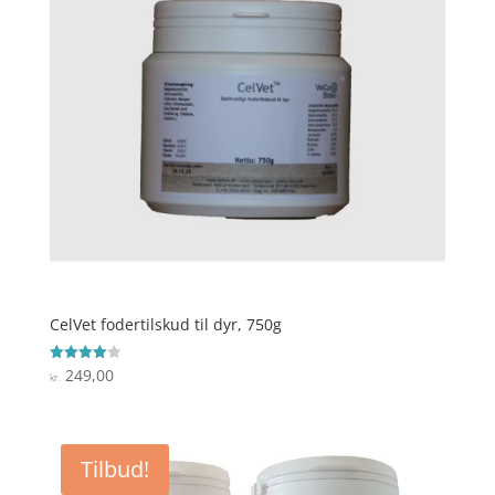
CelVet fodertilskud til dyr, 750g
249,00
Vurderet
kr.
4
ud af 5
Tilbud!