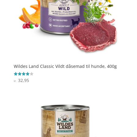
Wildes Land Classic Vildt dåsemad til hunde, 400g
32,95
Vurderet
kr.
4
ud af 5