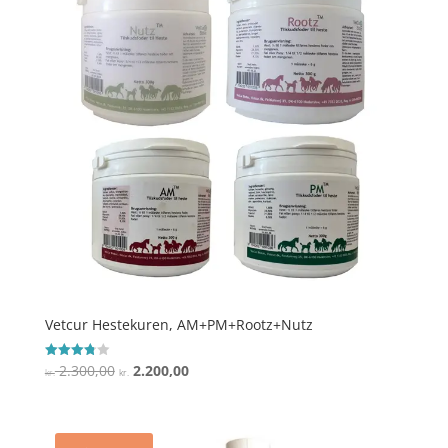
Vetcur Hestekuren, AM+PM+Rootz+Nutz
Den
Den
2.300,00
2.200,00
Vurderet
kr.
kr.
3.8
oprindelige
aktuelle
ud af 5
pris
pris
var:
er: