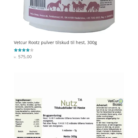
Vetcur Rootz pulver tilskud til hest, 300g
575,00
Vurderet
kr.
4
ud af 5