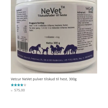
Vetcur NeVet pulver tilskud til hest, 300g
575,00
Vurderet
kr.
4
ud af 5