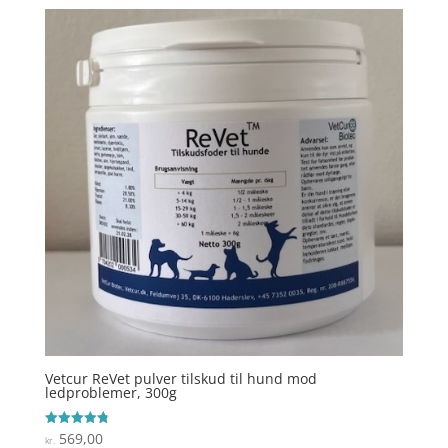
Vetcur ReVet pulver tilskud til hund mod
ledproblemer, 300g
569,00
Vurderet
kr.
4.8