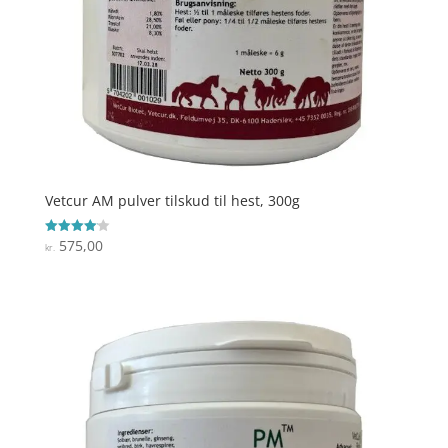
Vetcur AM pulver tilskud til hest, 300g
575,00
Vurderet
kr.
4.1
ud af 5