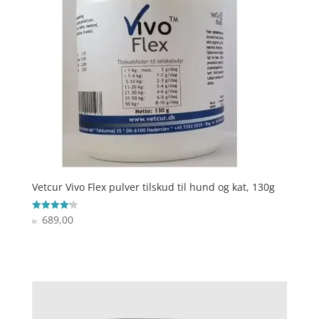
Vetcur Vivo Flex pulver tilskud til hund og kat, 130g
689,00
Vurderet
kr.
4.2
ud af 5