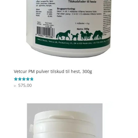
Vetcur PM pulver tilskud til hest, 300g
575,00
Vurderet
kr.
4.8
ud af 5