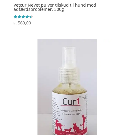
Vetcur NeVet pulver tilskud til hund mod
adfærdsproblemer, 300g
569,00
Vurderet
kr.
4.6
ud af 5