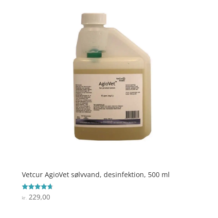
Vetcur AgioVet sølvvand, desinfektion, 500 ml
229,00
Vurderet
kr.
4.7
ud af 5