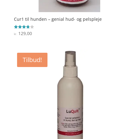
Cur1 til hunden – genial hud- og pelspleje
129,00
Vurderet
kr.
3.8
ud af 5
Tilbud!