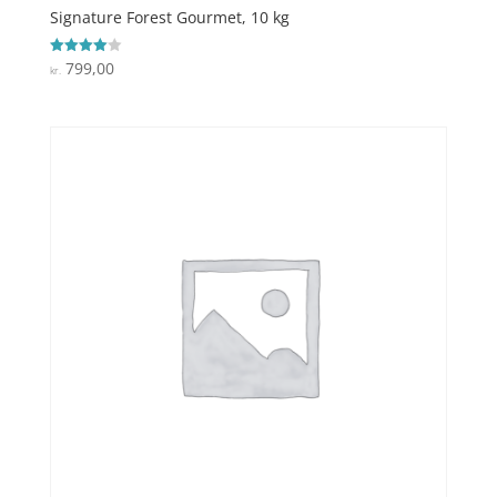
Signature Forest Gourmet, 10 kg
799,00
Vurderet
kr.
4
ud af 5