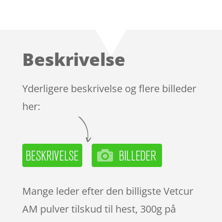
Bedømt
som
4.1
ud af 5
baseret
Beskrivelse
på
kundebedø
mmelser
Yderligere beskrivelse og flere billeder
her:
Mange leder efter den billigste Vetcur
AM pulver tilskud til hest, 300g på