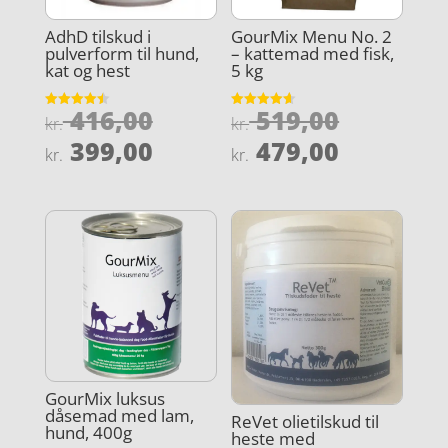
AdhD tilskud i
GourMix Menu No. 2
pulverform til hund,
– kattemad med fisk,
kat og hest
5 kg
Den
Den
416,00
519,00
Vurderet
Vurderet
kr.
kr.
4.5
4.6
oprindelige
oprindel
Den
Den
ud af 5
ud af 5
399,00
479,00
kr.
kr.
pris
pris
aktuelle
aktuelle
var:
var:
pris
pris
kr. 416,00.
kr. 519,0
er:
er:
kr. 399,00.
kr. 479,0
GourMix luksus
dåsemad med lam,
ReVet olietilskud til
hund, 400g
heste med