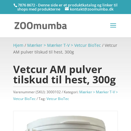
7876 8672 - Denne side er et produktkatalog og linker til
shops med produkterne
kontakt@zoomumba.dk
Hjem
/
Mærker > Mærker T-V > Vetcur BioTec
/ Vetcur
AM pulver tilskud til hest, 300g
Vetcur AM pulver
tilskud til hest, 300g
Varenummer (SKU):
3000102
Kategori:
Mærker > Mærker T-V >
Vetcur BioTec
Tag:
Vetcur BioTec