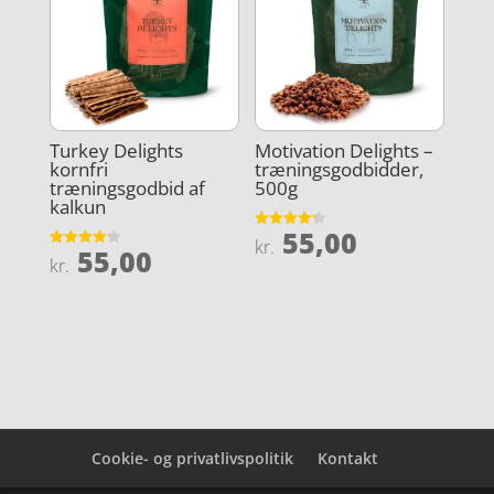
Turkey Delights
Motivation Delights –
kornfri
træningsgodbidder,
træningsgodbid af
500g
kalkun
55,00
Vurderet
kr.
55,00
4.2
Vurderet
kr.
ud af 5
4.2
ud af 5
Cookie- og privatlivspolitik
Kontakt