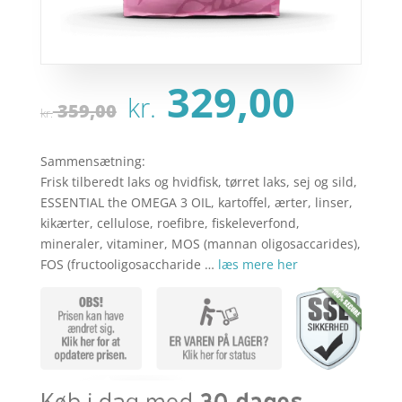
Den
Den
329,00
kr.
oprindelige
aktu
359,00
kr.
pris
pris
var:
er:
Sammensætning:
kr. 359,00.
kr. 3
Frisk tilberedt laks og hvidfisk, tørret laks, sej og sild,
ESSENTIAL the OMEGA 3 OIL, kartoffel, ærter, linser,
kikærter, cellulose, roefibre, fiskeleverfond,
mineraler, vitaminer, MOS (mannan oligosaccarides),
FOS (fructooligosaccharide …
læs mere her