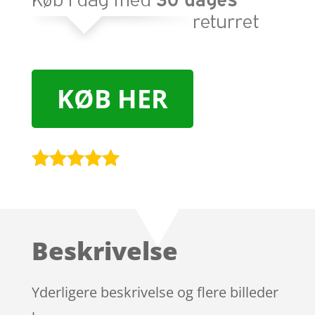
KØB HER
Bedømt
som
4.9
ud af 5
baseret på
Beskrivelse
kundebedøm
melser
Yderligere beskrivelse og flere billeder