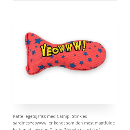
Katte legetøjsfisk med Catnip, Stinkies
sardinesYeowww! er kendt som den mest magtfulde
kattemad i verden.Catnip (Nepeta cataria) på