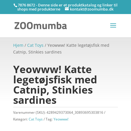
7876 8672 - Denne side er et produktkatalog og linker til
shops med produkterne
kontakt@zoomumba.dk
Hjem
/
Cat Toys
/ Yeowww! Katte legetøjsfisk med
Catnip, Stinkies sardines
Yeowww! Katte
legetøjsfisk med
Catnip, Stinkies
sardines
Varenummer (SKU):
4289429373064_30893695303816
Kategori:
Cat Toys
Tag:
Yeowww!