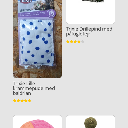
Trixie Drillepind med
påfuglefejr
Vurderet
4.1
ud af 5
Trixie Lille
krammepude med
baldrian
Vurderet
4.8
ud af 5