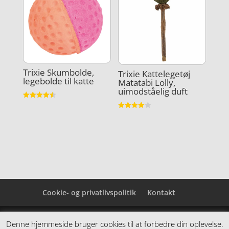
Trixie Skumbolde,
Trixie Kattelegetøj
legebolde til katte
Matatabi Lolly,
uimodståelig duft
Vurderet
4.5
Vurderet
ud af 5
4.1
ud af 5
Cookie- og privatlivspolitik
Kontakt
Denne hjemmeside samler et bredt udvalg af
Denne hjemmeside bruger cookies til at forbedre din oplevelse.