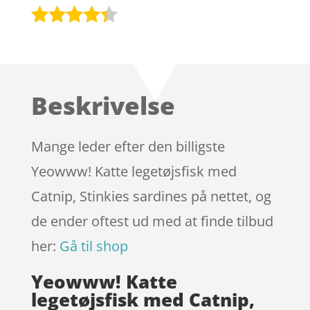
Bedømt
som
4.2
ud af 5
baseret
Beskrivelse
på
kundebedø
mmelser
Mange leder efter den billigste
Yeowww! Katte legetøjsfisk med
Catnip, Stinkies sardines på nettet, og
de ender oftest ud med at finde tilbud
her:
Gå til shop
Yeowww! Katte
legetøjsfisk med Catnip,