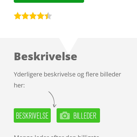
Bedømt
som
4.3
ud af 5
baseret
Beskrivelse
på
kundebedø
mmelser
Yderligere beskrivelse og flere billeder
her: