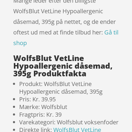
Mange leder efter den billigste
WolfsBlut VetLine Hypoallergenic
dåsemad, 395g på nettet, og de ender
oftest ud med at finde tilbud her:
Gå til
shop
WolfsBlut VetLine
Hypoallergenic dåsemad,
395g Produktfakta
Produkt: WolfsBlut VetLine
Hypoallergenic dåsemad, 395g
Pris: Kr. 39.95
Mærke: Wolfsblut
Fragtpris: Kr. 39
Varekategori: Wolfsblut voksenfoder
Direkte link:
WolfsBlut VetLine