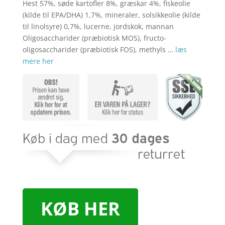
kr. 44,95.
kr. 34,
Hest 57%, søde kartofler 8%, græskar 4%, fiskeolie
(kilde til EPA/DHA) 1,7%, mineraler, solsikkeolie (kilde
til linolsyre) 0,7%, lucerne, jordskok, mannan
Oligosaccharider (præbiotisk MOS), fructo-
oligosaccharider (præbiotisk FOS), methyls …
læs
mere her
KØB HER