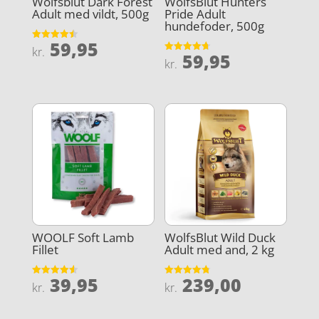
Wolfsblut Dark Forest
WolfsBlut Hunters
Adult med vildt, 500g
Pride Adult
hundefoder, 500g
59,95
Vurderet
kr.
59,95
4.5
Vurderet
kr.
ud af 5
4.7
ud af 5
WOOLF Soft Lamb
WolfsBlut Wild Duck
Fillet
Adult med and, 2 kg
39,95
239,00
Vurderet
Vurderet
kr.
kr.
4.6
4.8
ud af 5
ud af 5