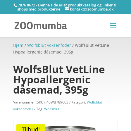
7876 8672 - Denne side er et produktkatalog og linker til
shops med produkterne
kontakt@zoomumba.dk
Hjem
/
Wolfsblut voksenfoder
/ WolfsBlut VetLine
Hypoallergenic dåsemad, 395g
WolfsBlut VetLine
Hypoallergenic
dåsemad, 395g
Varenummer (SKU):
40WB789603
Kategori:
Wolfsblut
voksenfoder
Tag:
Wolfsblut
Tilbud!