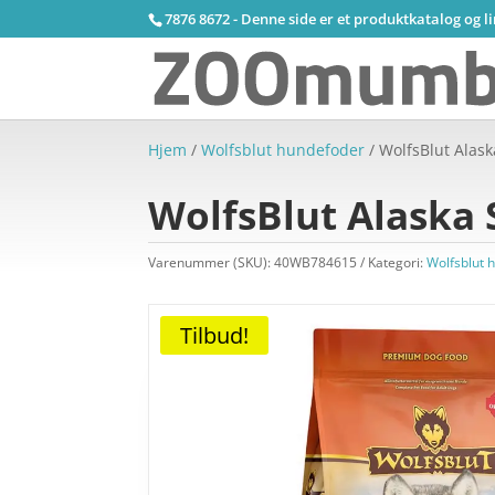
7876 8672 - Denne side er et produktkatalog og l
Hjem
/
Wolfsblut hundefoder
/ WolfsBlut Alas
WolfsBlut Alaska 
Varenummer (SKU):
40WB784615
Kategori:
Wolfsblut 
Tilbud!