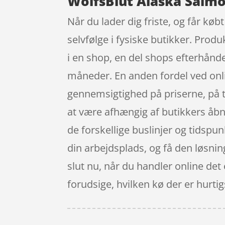
WolfsBlut Alaska Salmo
Når du lader dig friste, og får køb
selvfølge i fysiske butikker. Prod
i en shop, en del shops efterhån
måneder. En anden fordel ved onlin
gennemsigtighed på priserne, på t
at være afhængig af butikkers åbni
de forskellige buslinjer og tidspu
din arbejdsplads, og få den løsnin
slut nu, når du handler online de
forudsige, hvilken kø der er hurtigst