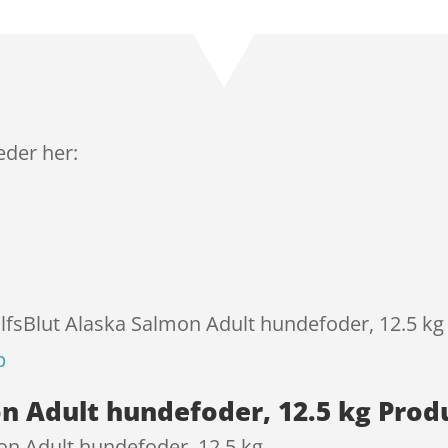
Bedømt
som
4.5
ud af 5
baseret
på
kundebedø
mmelser
leder her:
olfsBlut Alaska Salmon Adult hundefoder, 12.5 kg 
p
n Adult hundefoder, 12.5 kg Prod
on Adult hundefoder, 12.5 kg