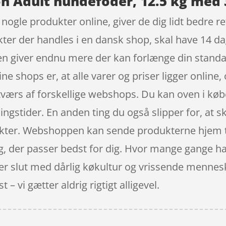
n Adult hundefoder, 12.5 kg med 
t nogle produkter online, giver de dig lidt bedre r
ukter der handles i en dansk shop, skal have 14 d
den giver endnu mere der kan forlænge din stand
e shops er, at alle varer og priser ligger online,
værs af forskellige webshops. Du kan oven i købe
ngstider. En anden ting du også slipper for, at sk
nkter. Webshoppen kan sende produkterne hjem til 
g, der passer bedst for dig. Hvor mange gange har 
t er slut med dårlig køkultur og vrissende menne
 – vi gætter aldrig rigtigt alligevel.