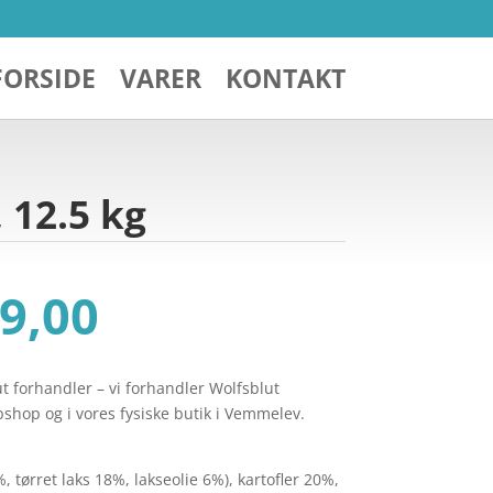
FORSIDE
VARER
KONTAKT
 12.5 kg
Den
9,00
ndelige
aktuelle
pris
er:
ut forhandler – vi forhandler Wolfsblut
849,00.
kr. 799,00.
hop og i vores fysiske butik i Vemmelev.
, tørret laks 18%, lakseolie 6%), kartofler 20%,