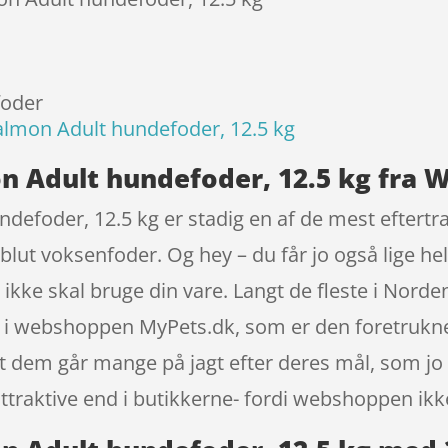
foder
almon Adult hundefoder, 12.5 kg
n Adult hundefoder, 12.5 kg fra W
defoder, 12.5 kg er stadig en af de mest eftertr
ut voksenfoder. Og hey – du får jo også lige hel
l ikke skal bruge din vare. Langt de fleste i Nor
 i webshoppen MyPets.dk, som er den foretrukne
t dem går mange på jagt efter deres mål, som jo 
ttraktive end i butikkerne- fordi webshoppen ikke 