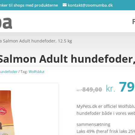
inker til shops med produkterne
kontakt@zoomumba.dk
ka Salmon Adult hundefoder, 12.5 kg
Salmon Adult hundefoder,
hundefoder
Tag:
Wolfsblut
Den
79
kr.
opri
849,00
kr.
pris
var:
MyPets.dk er officiel Wolfsbl
kr. 
hundefoder både i vores webs
sammensætning
Laks 49% (heraf frisk laks 25%