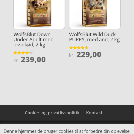
WolfsBlut Down
WolfsBlut Wild Duck
Under Adult med
PUPPY, med and, 2 kg
oksekød, 2 kg
229,00
Vurderet
kr.
239,00
4.6
Vurderet
kr.
ud af 5
4.2
ud af 5
Cookie- og privatlivspolitik
Kontakt
Denne hjemmeside samler et bredt udvalg af
Denne hjemmeside bruger cookies til at forbedre din oplevelse.