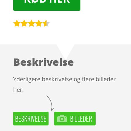
Bedømt
som
4.4
ud af 5
baseret
Beskrivelse
på
kundebedø
mmelser
Yderligere beskrivelse og flere billeder
her: