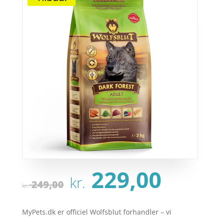
Den
Den
229,00
kr.
oprindelige
aktu
249,00
kr.
pris
pris
var:
er:
MyPets.dk er officiel Wolfsblut forhandler – vi