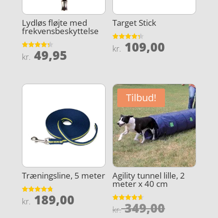
Lydløs fløjte med
Target Stick
frekvensbeskyttelse
109,00
Vurderet
kr.
49,95
4.3
Vurderet
kr.
ud af 5
4.3
ud af 5
Tilbud!
Træningsline, 5 meter
Agility tunnel lille, 2
meter x 40 cm
189,00
Vurderet
kr.
Den
349,00
4.8
Vurderet
kr.
ud af 5
4.6
ud af 5