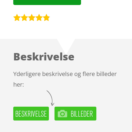
Bedømt
som
4.7
ud af 5
baseret på
Beskrivelse
kundebedø
mmelser
Yderligere beskrivelse og flere billeder
her: