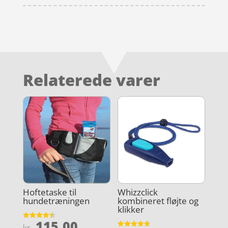
Relaterede varer
Hoftetaske til
Whizzclick
hundetræningen
kombineret fløjte og
klikker
115,00
Vurderet