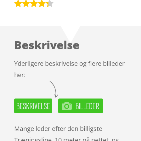
Bedømt
som
4.2
ud af 5
baseret
Beskrivelse
på
kundebedø
mmelser
Yderligere beskrivelse og flere billeder
her:
Mange leder efter den billigste
Træningsline, 10 meter på nettet, og