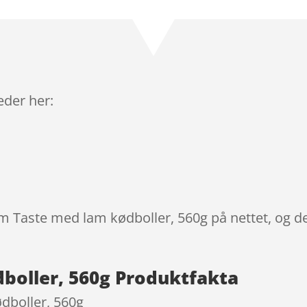
som
3.9
ud af 5
baseret
på
kundebed
ømmels
leder her:
er
om Taste med lam kødboller, 560g på nettet, og d
boller, 560g Produktfakta
dboller, 560g