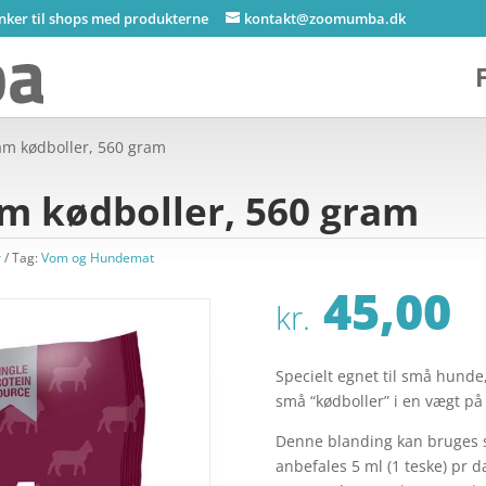
inker til shops med produkterne
kontakt@zoomumba.dk
am kødboller, 560 gram
m kødboller, 560 gram
r
Tag:
Vom og Hundemat
45,00
kr.
Specielt egnet til små hunde,
små “kødboller” i en vægt på
Denne blanding kan bruges so
anbefales 5 ml (1 teske) pr d