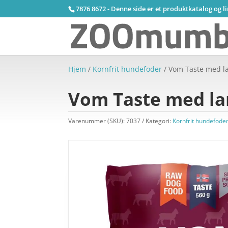
7876 8672 - Denne side er et produktkatalog og l
Hjem
/
Kornfrit hundefoder
/ Vom Taste med l
Vom Taste med la
Varenummer (SKU):
7037
Kategori:
Kornfrit hundefode