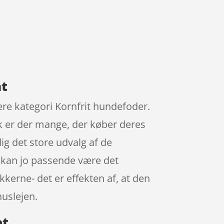
at
ære kategori Kornfrit hundefoder.
k er der mange, der køber deres
g det store udvalg af de
et kan jo passende være det
kkerne- det er effekten af, at den
uslejen.
et