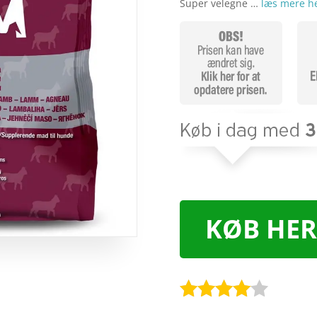
Super velegne …
læs mere h
KØB HER
Bedømt