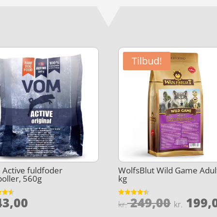
Tilbud!
Active fuldfoder
WolfsBlut Wild Game Adult
oller, 560g
kg
Den
3,00
249,00
199,
et
Vurderet
le
kr.
kr.
4.4
oprind
5
ud af 5