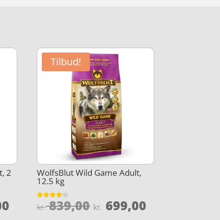
Tilbud!
, 2
WolfsBlut Wild Game Adult,
12.5 kg
Den
Den
Den
00
839,00
699,00
Vurderet
kr.
kr.
4.2
elige
aktuelle
oprindelige
aktuelle
ud af 5