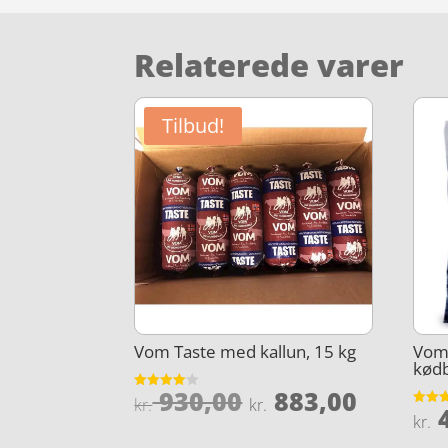
Relaterede varer
Tilbud!
Vom Taste med kallun, 15 kg
Vom 
kødb
Den
Den
930,00
883,00
Vurderet
kr.
kr.
4
4
Vurder
oprindelige
aktuel
kr.
ud af 5
4.5
ud af 