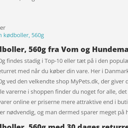
der
 kødboller, 560g
boller, 560g fra Vom og Hundem
 findes stadig i Top-10 eller tæt på i den popul
turret med når du køber din vare. Her i Danmar
 ved den velkendte shop MyPets.dk, der giver di
lle varerne i shoppen finder du noget for alle, d
rer online er priserne mere attraktive end i buti
ke er nødvendig, og man dermed sparer meget på h
oller, 560g med 30 dages returr