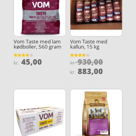
Vom Taste med lam
Vom Taste med
kødboller, 560 gram
kallun, 15 kg
Den
45,00
930,00
Vurderet
Vurderet
kr.
kr.
3.9
4
oprindel
Den
ud af 5
ud af 5
883,00
kr.
pris
aktuelle
var:
pris
kr. 930,0
er:
kr. 883,0