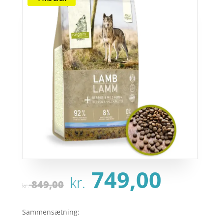
Den
Den
749,00
kr.
oprindelige
aktu
849,00
kr.
pris
pris
var:
er:
Sammensætning: