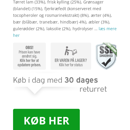
kr. 849,00.
kr. 7
Tørret lam (33%), frisk kylling (25%), Grønsager
(blandet) (15%), fjerkræfedt (konserveret med
tocopheroler og rosmarinekstrakt) (8%), ærter (4%),
bær (blåbær, tranebær, hindbær) 4%), æbler (3%),
gulerødder (2%), laksolie (2%), hydrolyser …
læs mere
her
KØB HER