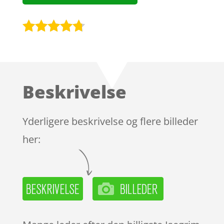
Bedømt
som
4.6
ud af 5
baseret
Beskrivelse
på
kundebedø
mmelser
Yderligere beskrivelse og flere billeder
her: