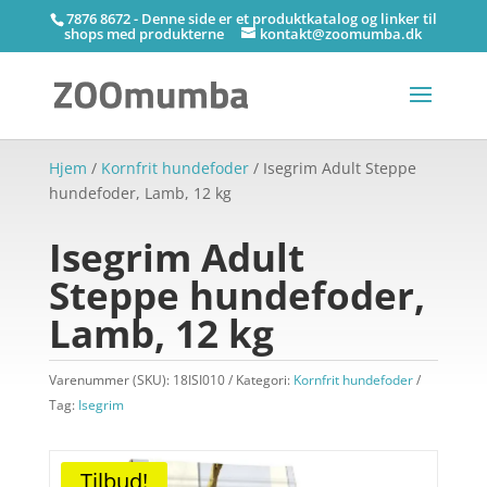
7876 8672 - Denne side er et produktkatalog og linker til
shops med produkterne
kontakt@zoomumba.dk
Hjem
/
Kornfrit hundefoder
/ Isegrim Adult Steppe
hundefoder, Lamb, 12 kg
Isegrim Adult
Steppe hundefoder,
Lamb, 12 kg
Varenummer (SKU):
18ISI010
Kategori:
Kornfrit hundefoder
Tag:
Isegrim
Tilbud!