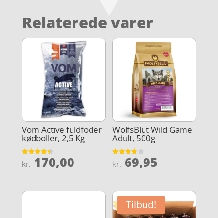
Relaterede varer
Vom Active fuldfoder
WolfsBlut Wild Game
kødboller, 2,5 Kg
Adult, 500g
170,00
69,95
Vurderet
Vurderet
kr.
kr.
4.5
3.8
ud af 5
ud af 5
Tilbud!