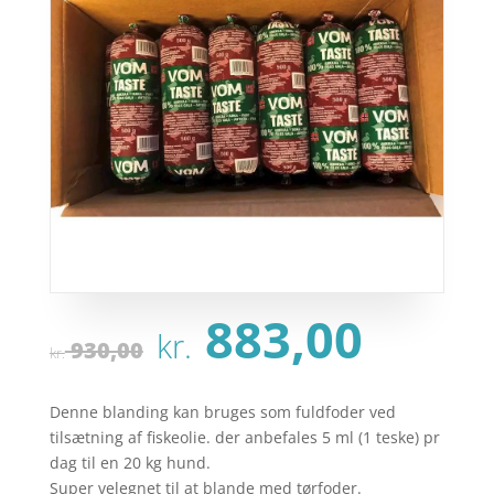
Den
Den
883,00
kr.
oprindelige
aktu
930,00
kr.
pris
pris
var:
er:
Denne blanding kan bruges som fuldfoder ved
kr. 930,00.
kr. 8
tilsætning af fiskeolie. der anbefales 5 ml (1 teske) pr
dag til en 20 kg hund.
Super velegnet til at blande med tørfoder.