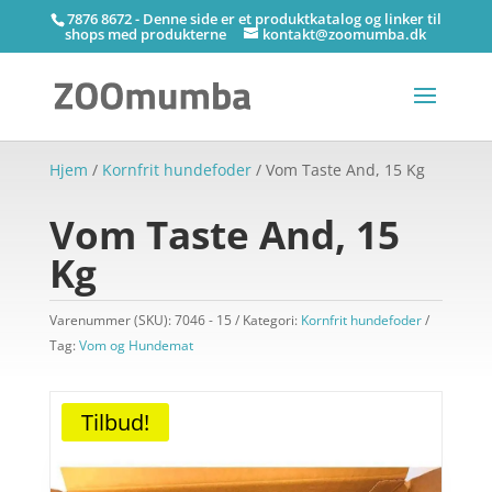
7876 8672 - Denne side er et produktkatalog og linker til
shops med produkterne
kontakt@zoomumba.dk
Hjem
/
Kornfrit hundefoder
/ Vom Taste And, 15 Kg
Vom Taste And, 15
Kg
Varenummer (SKU):
7046 - 15
Kategori:
Kornfrit hundefoder
Tag:
Vom og Hundemat
Tilbud!