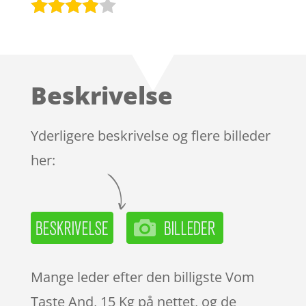
Bedømt
som
3.8
ud af 5
baseret
Beskrivelse
på
kundebed
ømmels
Yderligere beskrivelse og flere billeder
er
her:
Mange leder efter den billigste Vom
Taste And, 15 Kg på nettet, og de