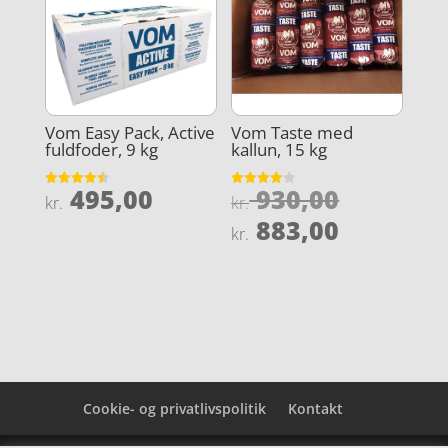
Vom Easy Pack, Active
Vom Taste med
fuldfoder, 9 kg
kallun, 15 kg
Den
495,00
930,00
Vurderet
Vurderet
kr.
kr.
4.5
4
oprindel
Den
ud af 5
ud af 5
883,00
kr.
pris
aktuelle
var:
pris
kr. 930,0
er:
kr. 883,0
Cookie- og privatlivspolitik
Kontakt