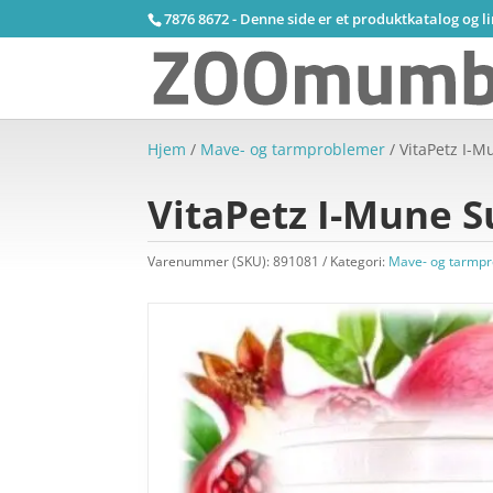
7876 8672 - Denne side er et produktkatalog og l
Hjem
/
Mave- og tarmproblemer
/ VitaPetz I-M
VitaPetz I-Mune S
Varenummer (SKU):
891081
Kategori:
Mave- og tarmp