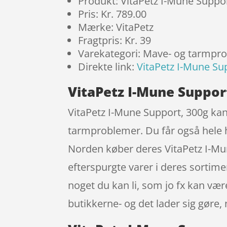
Produkt: VitaPetz I-Mune Suppo
Pris: Kr. 789.00
Mærke: VitaPetz
Fragtpris: Kr. 39
Varekategori: Mave- og tarmpr
Direkte link:
VitaPetz I-Mune Su
VitaPetz I-Mune Support
VitaPetz I-Mune Support, 300g ka
tarmproblemer. Du får også hele he
Norden køber deres VitaPetz I-Mun
efterspurgte varer i deres sortime
noget du kan li, som jo fx kan væ
butikkerne- og det lader sig gøre,