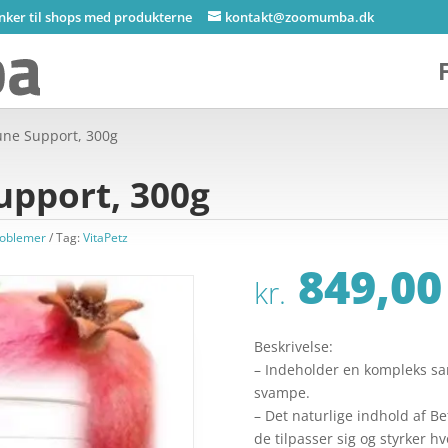
inker til shops med produkterne
kontakt@zoomumba.dk
une Support, 300g
upport, 300g
roblemer
Tag:
VitaPetz
849,00
kr.
Beskrivelse:
– Indeholder en kompleks s
svampe.
– Det naturlige indhold af Bet
de tilpasser sig og styrker h