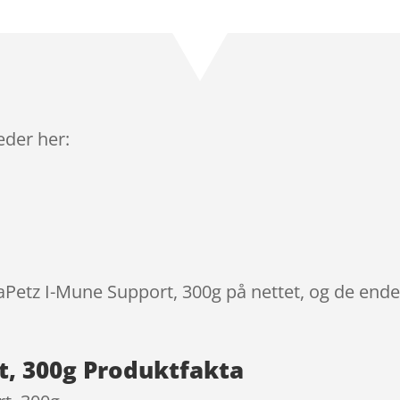
Bedømt
som
4.2
ud af 5
baseret
på
kundebedø
mmelser
leder her:
taPetz I-Mune Support, 300g på nettet, og de ende
t, 300g Produktfakta