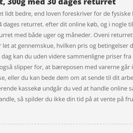
t, 300g med 30 dages returret
et lidt bedre, end loven foreskriver for de fysisk
 dages returret. efter dit online køb, og i nogle
urret med både uger og måneder. Oveni returrette
er let at gennemskue, hvilken pris og betingelser
 dag kan du uden videre sammenligne priser fra 
også slipper for, at bæreposen med varerne går 
e, eller du kan bede dem om at sende til dit arbej
terende kassekø undgår du ved at handle online så
ndle, så spilder du ikke din tid på at vente på fr