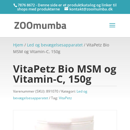
7876 8672 - Denne side er et produktkatalog og linker til
shops med produkterne
kontakt@zoomumba.dk
Hjem
/
Led og bevægelsesapparatet
/ VitaPetz Bio
MSM og Vitamin-C, 150g
VitaPetz Bio MSM og
Vitamin-C, 150g
Varenummer (SKU):
891070
Kategori:
Led og
bevægelsesapparatet
Tag:
VitaPetz