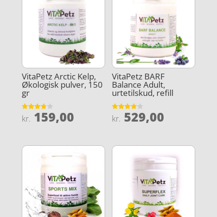
VitaPetz Arctic Kelp,
VitaPetz BARF
Økologisk pulver, 150
Balance Adult,
gr
urtetilskud, refill
159,00
529,00
Vurderet
Vurderet
kr.
kr.
3.8
4.1
ud af 5
ud af 5