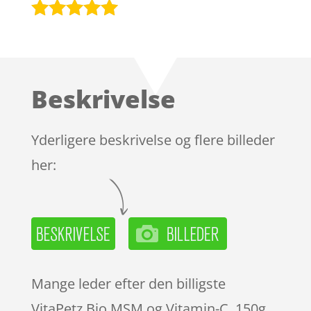
Bedømt
som
4.9
ud af 5
baseret på
Beskrivelse
kundebedøm
melser
Yderligere beskrivelse og flere billeder
her:
Mange leder efter den billigste
VitaPetz Bio MSM og Vitamin-C, 150g