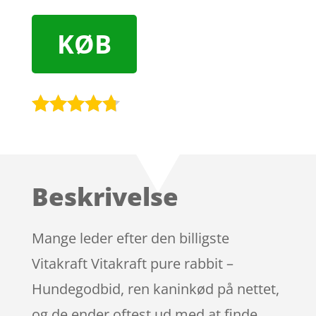
KØB
Bedømt
som
4.6
ud af 5
baseret
Beskrivelse
på
kundebedø
mmelser
Mange leder efter den billigste
Vitakraft Vitakraft pure rabbit –
Hundegodbid, ren kaninkød på nettet,
og de ender oftest ud med at finde