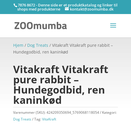
7876 8672 - Denne side er et produktkatalog og linker til
shops med produkterne
kontakt@zoomumba.dk
Hjem
/
Dog Treats
/ Vitakraft Vitakraft pure rabbit –
Hundegodbid, ren kaninkød
Vitakraft Vitakraft
pure rabbit –
Hundegodbid, ren
kaninkød
Varenummer (SKU):
424209350694_5769068118054
Kategori:
Dog Treats
Tag:
VitaKraft