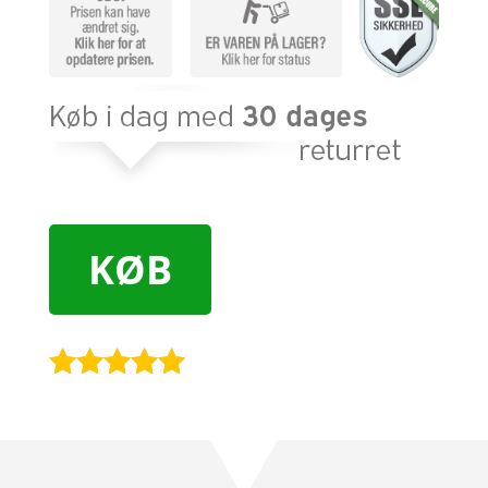
KØB
Bedømt
som
4.9
ud af 5
baseret på