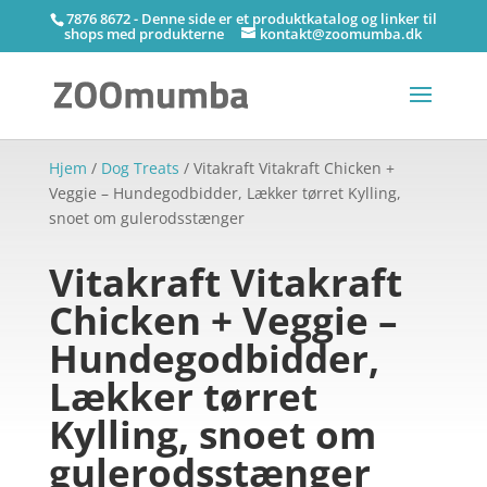
7876 8672 - Denne side er et produktkatalog og linker til
shops med produkterne
kontakt@zoomumba.dk
Hjem
/
Dog Treats
/ Vitakraft Vitakraft Chicken +
Veggie – Hundegodbidder, Lækker tørret Kylling,
snoet om gulerodsstænger
Vitakraft Vitakraft
Chicken + Veggie –
Hundegodbidder,
Lækker tørret
Kylling, snoet om
gulerodsstænger