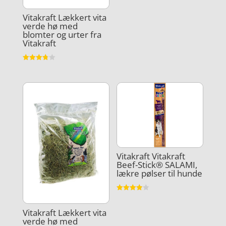
Vurderet
4.4
ud af 5
Vitakraft Lækkert vita
verde hø med
blomter og urter fra
Vitakraft
Vurderet
3.8
ud af 5
Vitakraft Vitakraft
Beef-Stick® SALAMI,
lækre pølser til hunde
Vurderet
3.9
ud af 5
Vitakraft Lækkert vita
verde hø med