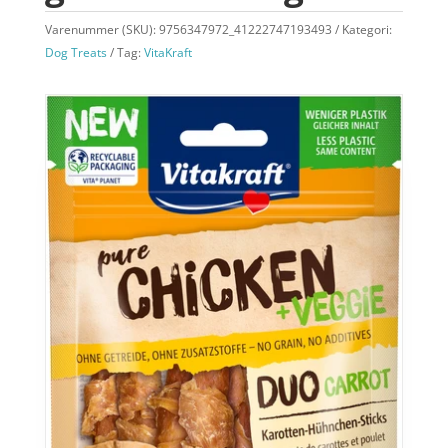
Varenummer (SKU):
9756347972_41222747193493
Kategori:
Dog Treats
Tag:
VitaKraft