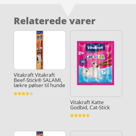
Relaterede varer
Vitakraft Vitakraft
Beef-Stick® SALAMI,
lækre pølser til hunde
Vurderet
Vitakraft Katte
3.9
Godbid, Cat-Stick
ud af 5
Vurderet
4.9
ud af 5