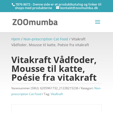
7876 8672 - Denne side er et produktkatalog og linker til
shops med produkterne
kontakt@zoomumba.dk
Hjem
/
Non-prescription Cat Food
/ Vitakraft
Vådfoder, Mousse til katte, Poésie fra vitakraft
Vitakraft Vådfoder,
Mousse til katte,
Poésie fra vitakraft
Varenummer (SKU):
6205961732_21228215236
Kategori:
Non-
prescription Cat Food
Tag:
VitaKraft