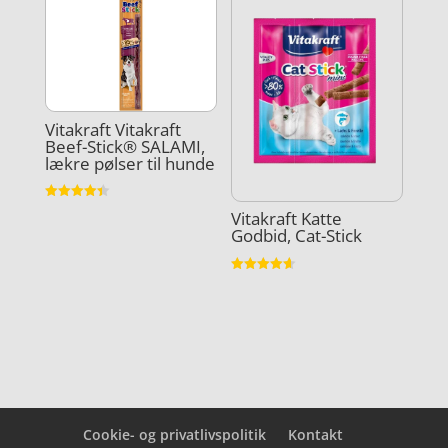
Vitakraft Vitakraft
Beef-Stick® SALAMI,
lækre pølser til hunde
Vurderet
Vitakraft Katte
4.4
Godbid, Cat-Stick
ud af 5
Vurderet
4.6
ud af 5
Cookie- og privatlivspolitik
Kontakt