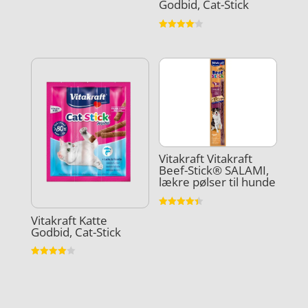
Godbid, Cat-Stick
ud af 5
Vurderet
4.1
ud af 5
Vitakraft Vitakraft
Beef-Stick® SALAMI,
lækre pølser til hunde
Vurderet
Vitakraft Katte
4.4
Godbid, Cat-Stick
ud af 5
Vurderet
4
ud af 5