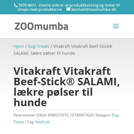
7876 8672 - Denne side er et produktkatalog og linker til
shops med produkterne
kontakt@zoomumba.dk
Hjem
/
Dog Treats
/ Vitakraft Vitakraft Beef-Stick®
SALAMI, lækre pølser til hunde
Vitakraft Vitakraft
Beef-Stick® SALAMI,
lækre pølser til
hunde
Varenummer (SKU):
4589210372_16736807428
Kategori:
Dog
Treats
Tag:
VitaKraft