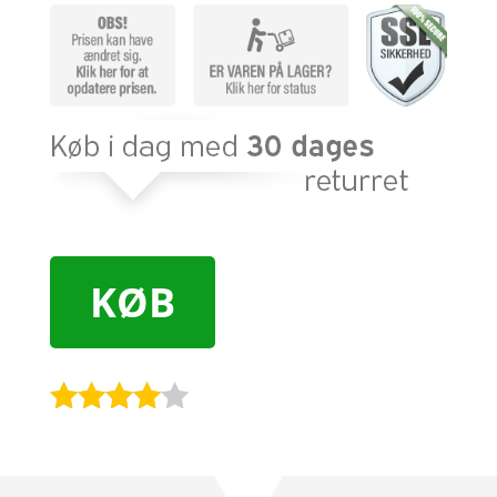
KØB
Bedømt
som
3.9
ud af 5