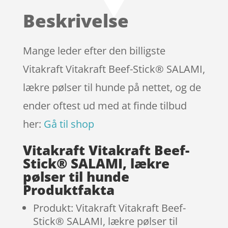
baseret
Beskrivelse
på
kundebed
ømmels
Mange leder efter den billigste
er
Vitakraft Vitakraft Beef-Stick® SALAMI,
lækre pølser til hunde på nettet, og de
ender oftest ud med at finde tilbud
her:
Gå til shop
Vitakraft Vitakraft Beef-
Stick® SALAMI, lækre
pølser til hunde
Produktfakta
Produkt: Vitakraft Vitakraft Beef-
Stick® SALAMI, lækre pølser til