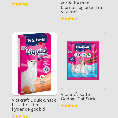
verde hø med
blomter og urter fra
Vurderet
Vitakraft
4.6
ud af 5
Vurderet
3.8
ud af 5
Vitakraft Katte
Godbid, Cat-Stick
Vitakraft Liquid-Snack
til katte – den
flydende godbid
Vurderet
4.9
ud af 5