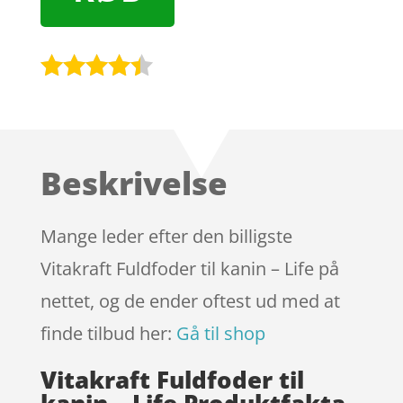
Bedømt
som
4.3
ud af 5
baseret
Beskrivelse
på
kundebedø
mmelser
Mange leder efter den billigste
Vitakraft Fuldfoder til kanin – Life på
nettet, og de ender oftest ud med at
finde tilbud her:
Gå til shop
Vitakraft Fuldfoder til