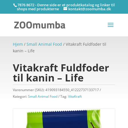
7876 8672 - Denne side er et produktkatalog og linker til
shops med produkterne
kontakt@zoomumba.dk
Hjem
/
Small Animal Food
/ Vitakraft Fuldfoder til
kanin – Life
Vitakraft Fuldfoder
til kanin – Life
Varenummer (SKU):
419093184550_41222737133717
Kategori:
Small Animal Food
Tag:
VitaKraft