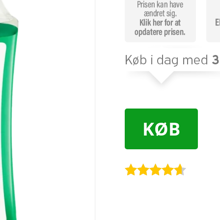
KØB
Bedømt
som
4.5
ud af 5