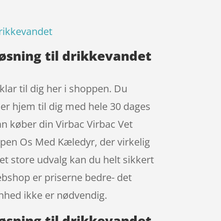
drikkevandet
løsning til drikkevandet
lar til dig her i shoppen. Du
er hjem til dig med hele 30 dages
n køber din Virbac Virbac Vet
ppen Os Med Kæledyr, der virkelig
t store udvalg kan du helt sikkert
webshop er priserne bedre- det
enhed ikke er nødvendig.
løsning til drikkevandet