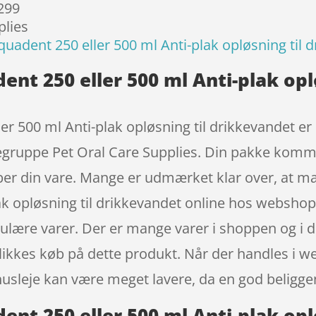
 299
plies
quadent 250 eller 500 ml Anti-plak opløsning til 
ent 250 eller 500 ml Anti-plak op
r 500 ml Anti-plak opløsning til drikkevandet er k
regruppe Pet Oral Care Supplies. Din pakke komm
er din vare. Mange er udmærket klar over, at ma
ak opløsning til drikkevandet online hos websho
lære varer. Der er mange varer i shoppen og i de
klikkes køb på dette produkt. Når der handles i 
husleje kan være meget lavere, da en god beligg
ent 250 eller 500 ml Anti-plak op