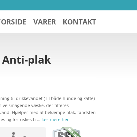
FORSIDE
VARER
KONTAKT
 Anti-plak
ning til drikkevandet (Til både hunde og katte)
n velsmagende væske, der tilføres
evand. Hjælper med at bekæmpe plak, tandsten
es og forfriskes h …
læs mere her