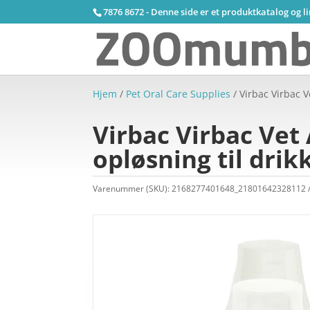
7876 8672 - Denne side er et produktkatalog og l
Hjem
/
Pet Oral Care Supplies
/ Virbac Virbac V
Virbac Virbac Vet
opløsning til dri
Varenummer (SKU):
2168277401648_21801642328112