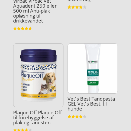
Virbac Virbac Vet
Aquadent 250 eller
500 ml Anti-plak
Vurderet
opløsning til
3.8
drikkevandet
ud af 5
Vurderet
4.7
ud af 5
Vet´s Best Tandpasta
GEL Vet´s Best, til
hunde
Plaque Off Plaque Off
til forebyggelse af
plak og tandsten
Vurderet
4.1
ud af 5