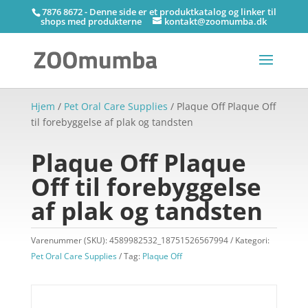
7876 8672 - Denne side er et produktkatalog og linker til
shops med produkterne
kontakt@zoomumba.dk
Hjem
/
Pet Oral Care Supplies
/ Plaque Off Plaque Off
til forebyggelse af plak og tandsten
Plaque Off Plaque
Off til forebyggelse
af plak og tandsten
Varenummer (SKU):
4589982532_18751526567994
Kategori:
Pet Oral Care Supplies
Tag:
Plaque Off