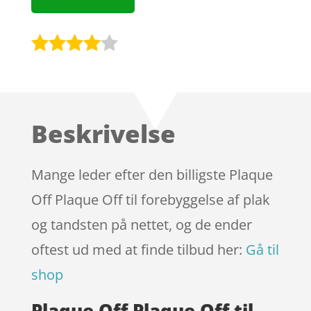
Bedømt
som
3.9
ud af 5
baseret
Beskrivelse
på
kundebed
ømmels
Mange leder efter den billigste Plaque
er
Off Plaque Off til forebyggelse af plak
og tandsten på nettet, og de ender
oftest ud med at finde tilbud her:
Gå til
shop
Plaque Off Plaque Off til