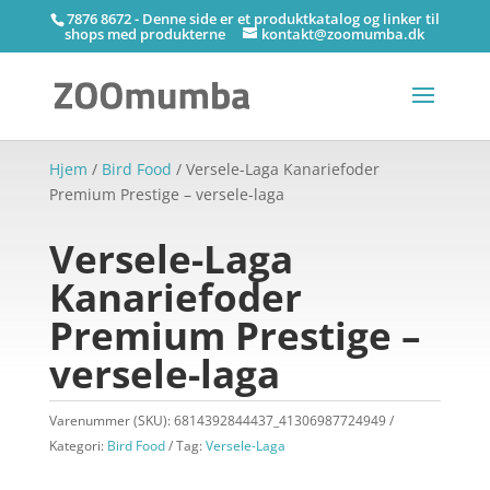
7876 8672 - Denne side er et produktkatalog og linker til
shops med produkterne
kontakt@zoomumba.dk
Hjem
/
Bird Food
/ Versele-Laga Kanariefoder
Premium Prestige – versele-laga
Versele-Laga
Kanariefoder
Premium Prestige –
versele-laga
Varenummer (SKU):
6814392844437_41306987724949
Kategori:
Bird Food
Tag:
Versele-Laga