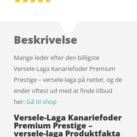
Bedømt
som
4.5
ud af 5
baseret
Beskrivelse
på
kundebedø
mmelser
Mange leder efter den billigste
Versele-Laga Kanariefoder Premium
Prestige – versele-laga på nettet, og de
ender oftest ud med at finde tilbud
her:
Gå til shop
Versele-Laga Kanariefoder
Premium Prestige –
versele-laga Produktfakta