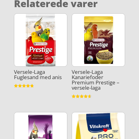
Relaterede varer
Versele-Laga
Versele-Laga
Fuglesand med anis
Kanariefoder
Premium Prestige –
versele-laga
Vurderet
4.8
ud af 5
Vurderet
4.6
ud af 5