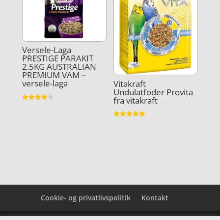
Versele-Laga
PRESTIGE PARAKIT
2.5KG AUSTRALIAN
PREMIUM VAM –
versele-laga
Vitakraft
Undulatfoder Provita
fra vitakraft
Vurderet
4.1
ud af 5
Vurderet
5
ud af 5
Cookie- og privatlivspolitik
Kontakt