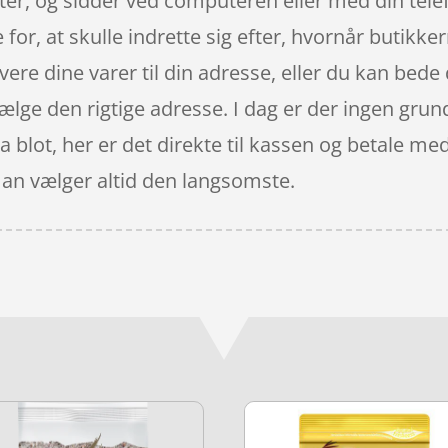
tter, og sidder ved computeren eller med din tel
for, at skulle indrette sig efter, hvornår butikke
vere dine varer til din adresse, eller du kan bede
ælge den rigtige adresse. I dag er der ingen grund 
a blot, her er det direkte til kassen og betale me
man vælger altid den langsomste.