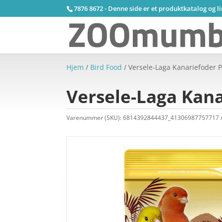
7876 8672 - Denne side er et produktkatalog og l
Hjem
/
Bird Food
/ Versele-Laga Kanariefoder P
Versele-Laga Kana
Varenummer (SKU):
6814392844437_41306987757717