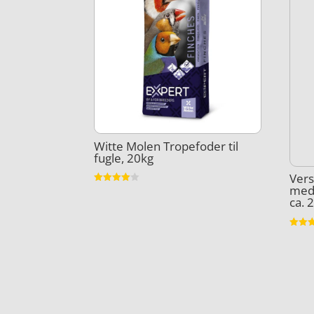
Witte Molen Tropefoder til
fugle, 20kg
Vers
med 
Vurderet
4
ca. 2
ud af 5
Vurder
4.7
ud af 