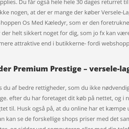
plies. Du får også hele hele 30 dages returret til
r ikke nogen, at der er mange der køber Versele-
neshoppen Os Med Kæledyr, som er den foretrukne
er helt sikkert noget for dig, som jo fx kan vær
mere attraktive end i butikkerne- fordi webshoppe
der Premium Prestige – versele-l
 du af bedre rettigheder, som du ikke nødvendigvi
ge. efter du har foretaget dit køb på nettet, og i
tet til. Husk også på, at du online har et kæmpe u
an kan se de forskellige shops priser med det s