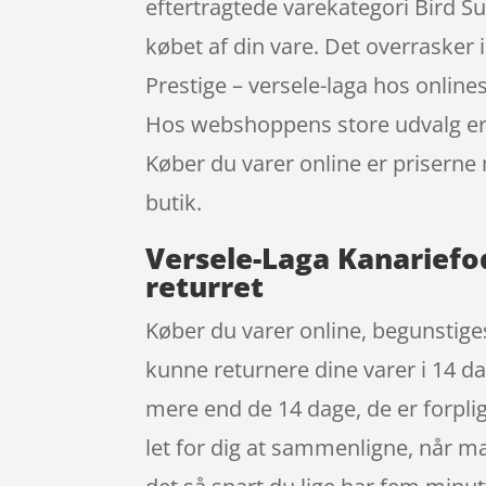
eftertragtede varekategori Bird Sup
købet af din vare. Det overraske
Prestige – versele-laga hos onli
Hos webshoppens store udvalg er d
Køber du varer online er priserne 
butik.
Versele-Laga Kanariefo
returret
Køber du varer online, begunstiges
kunne returnere dine varer i 14 da
mere end de 14 dage, de er forplig
let for dig at sammenligne, når m