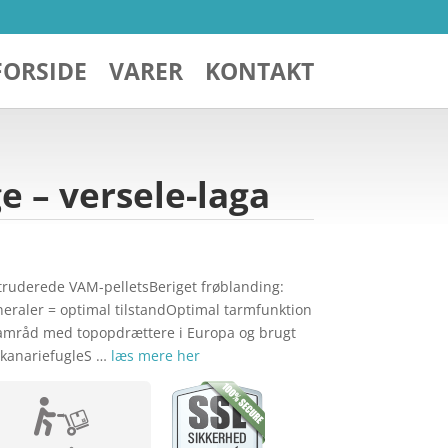
FORSIDE
VARER
KONTAKT
 – versele-laga
truderede VAM-pelletsBeriget frøblanding:
eraler = optimal tilstandOptimal tarmfunktion
samråd med topopdrættere i Europa og brugt
s kanariefugleS …
læs mere her