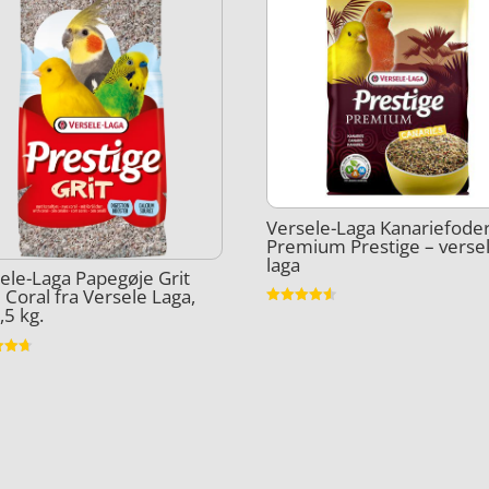
Versele-Laga Kanariefode
Premium Prestige – verse
laga
ele-Laga Papegøje Grit
Coral fra Versele Laga,
,5 kg.
Vurderet
4.5
ud af 5
et
5