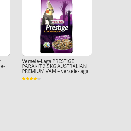
r
Versele-Laga PRESTIGE
le-
PARAKIT 2.5KG AUSTRALIAN
PREMIUM VAM – versele-laga
Vurderet
4.1
ud af 5