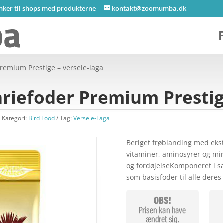
inker til shops med produkterne
kontakt@zoomumba.dk
remium Prestige – versele-laga
riefoder Premium Prestige
Kategori:
Bird Food
Tag:
Versele-Laga
Beriget frøblanding med eks
vitaminer, aminosyrer og min
og fordøjelseKomponeret i 
som basisfoder til alle dere