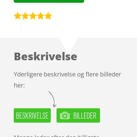
Bedømt
som
4.9
ud af 5
baseret på
Beskrivelse
kundebedøm
melser
Yderligere beskrivelse og flere billeder
her: