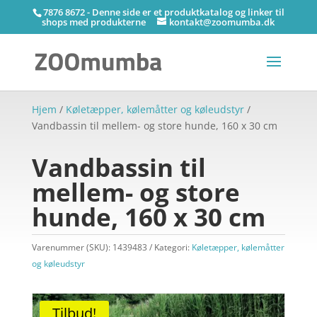
7876 8672 - Denne side er et produktkatalog og linker til
shops med produkterne
kontakt@zoomumba.dk
Hjem
/
Køletæpper, kølemåtter og køleudstyr
/
Vandbassin til mellem- og store hunde, 160 x 30 cm
Vandbassin til
mellem- og store
hunde, 160 x 30 cm
Varenummer (SKU):
1439483
Kategori:
Køletæpper, kølemåtter
og køleudstyr
Tilbud!