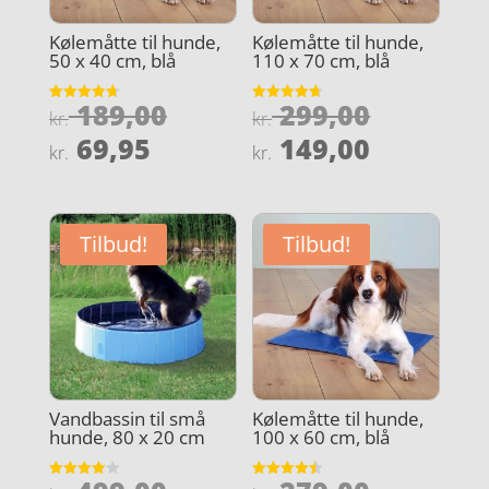
Kølemåtte til hunde,
Kølemåtte til hunde,
50 x 40 cm, blå
110 x 70 cm, blå
Den
Den
189,00
299,00
Vurderet
Vurderet
kr.
kr.
4.7
4.7
oprindelige
oprindel
Den
Den
ud af 5
ud af 5
69,95
149,00
kr.
kr.
pris
pris
aktuelle
aktuelle
var:
var:
pris
pris
kr. 189,00.
kr. 299,0
er:
er:
Tilbud!
Tilbud!
kr. 69,95.
kr. 149,0
Vandbassin til små
Kølemåtte til hunde,
hunde, 80 x 20 cm
100 x 60 cm, blå
Vurderet
Vurderet