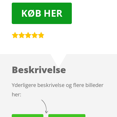
KØB HER
Bedømt
som
4.7
ud af 5
baseret på
Beskrivelse
kundebedø
mmelser
Yderligere beskrivelse og flere billeder
her: