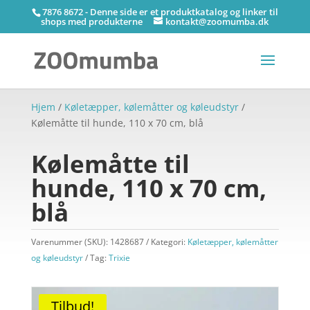
7876 8672 - Denne side er et produktkatalog og linker til
shops med produkterne
kontakt@zoomumba.dk
Hjem
/
Køletæpper, kølemåtter og køleudstyr
/
Kølemåtte til hunde, 110 x 70 cm, blå
Kølemåtte til
hunde, 110 x 70 cm,
blå
Varenummer (SKU):
1428687
Kategori:
Køletæpper, kølemåtter
og køleudstyr
Tag:
Trixie
Tilbud!