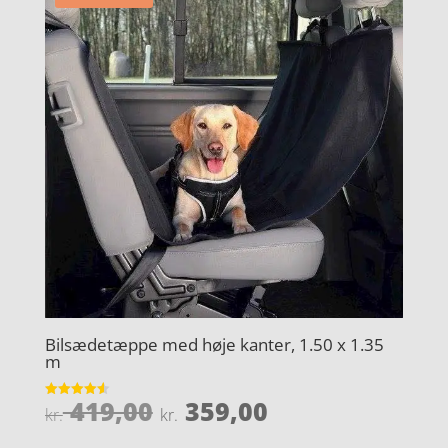
Bilsædetæppe med høje kanter, 1.50 x 1.35
m
Den
Den
419,00
359,00
Vurderet
kr.
kr.
4.6
oprindelige
aktuelle
ud af 5