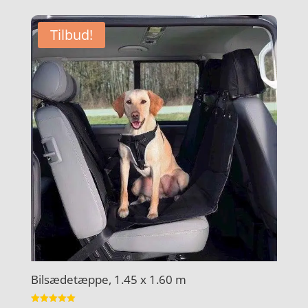
pris
pris
var:
er:
Tilbud!
kr. 419,00.
kr. 359,00.
Bilsædetæppe, 1.45 x 1.60 m