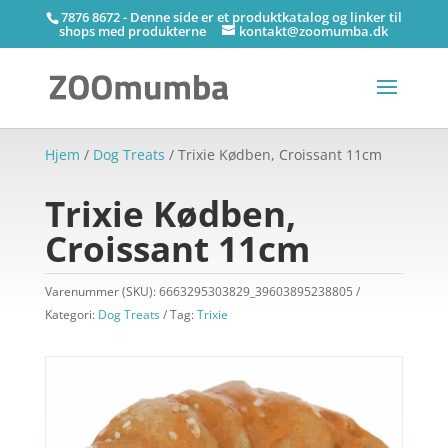
7876 8672 - Denne side er et produktkatalog og linker til
shops med produkterne
kontakt@zoomumba.dk
Hjem
/
Dog Treats
/ Trixie Kødben, Croissant 11cm
Trixie Kødben,
Croissant 11cm
Varenummer (SKU):
6663295303829_39603895238805
Kategori:
Dog Treats
Tag:
Trixie