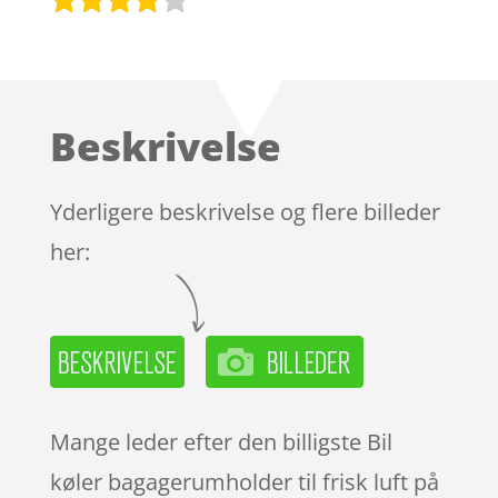
Bedømt
som
3.9
ud af 5
baseret
Beskrivelse
på
kundebed
ømmels
Yderligere beskrivelse og flere billeder
er
her:
Mange leder efter den billigste Bil
køler bagagerumholder til frisk luft på