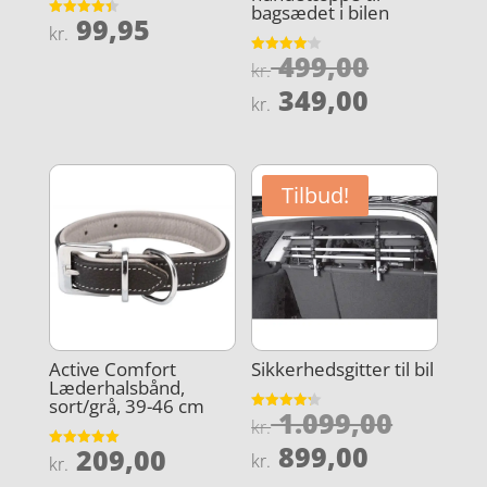
bagsædet i bilen
99,95
Vurderet
kr.
4.4
ud af 5
Den
499,00
Vurderet
kr.
4.1
oprindel
Den
ud af 5
349,00
kr.
pris
aktuelle
var:
pris
kr. 499,0
er:
Tilbud!
kr. 349,0
Active Comfort
Sikkerhedsgitter til bil
Læderhalsbånd,
sort/grå, 39-46 cm
Den
1.099,00
Vurderet
kr.
4.2
oprind
Den
ud af 5
899,00
209,00
Vurderet
kr.
kr.
pris
5
aktuelle
ud af 5