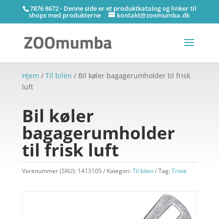
7876 8672 - Denne side er et produktkatalog og linker til
shops med produkterne
kontakt@zoomumba.dk
Hjem
/
Til bilen
/ Bil køler bagagerumholder til frisk
luft
Bil køler
bagagerumholder
til frisk luft
Varenummer (SKU):
1413105
Kategori:
Til bilen
Tag:
Trixie