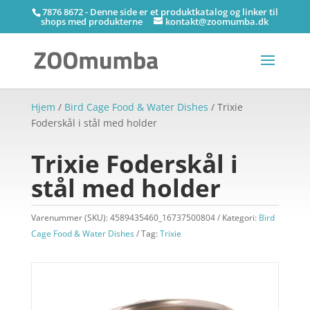
7876 8672 - Denne side er et produktkatalog og linker til
shops med produkterne
kontakt@zoomumba.dk
Hjem
/
Bird Cage Food & Water Dishes
/ Trixie
Foderskål i stål med holder
Trixie Foderskål i
stål med holder
Varenummer (SKU):
4589435460_16737500804
Kategori:
Bird
Cage Food & Water Dishes
Tag:
Trixie