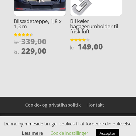
Bilsædetæppe, 1,8 x
Bil køler
1,3 m
bagagerumholder til
frisk luft
Den
339,00
Vurderet
kr.
149,00
4.3
Vurderet
oprindelige
kr.
Den
ud af 5
229,00
3.9
kr.
ud af 5
pris
aktuelle
var:
pris
kr. 339,00.
er:
kr. 229,00.
Cookie- og privatlivspolitik
Kontakt
Denne hjemmeside samler et bredt udvalg af
Denne hjemmeside bruger cookies til at forbedre din oplevelse.
spændende varer. Siden er et affiiliatesite, og nogle
Læs mere
Cookie indstillinger
Accepter
links kan være affiliatelinks.