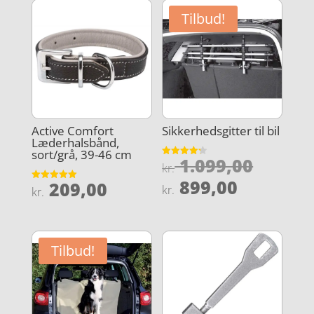
Tilbud!
Active Comfort
Sikkerhedsgitter til bil
Læderhalsbånd,
sort/grå, 39-46 cm
Den
1.099,00
Vurderet
kr.
4.2
oprind
Den
ud af 5
899,00
209,00
Vurderet
kr.
kr.
pris
5
aktuelle
ud af 5
var:
pris
kr. 1.0
er:
Tilbud!
kr. 899,0