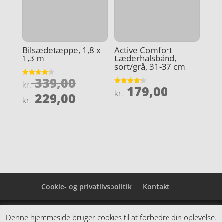
Bilsædetæppe, 1,8 x
Active Comfort
1,3 m
Læderhalsbånd,
sort/grå, 31-37 cm
Den
339,00
Vurderet
kr.
179,00
4.3
Vurderet
oprindelige
kr.
Den
ud af 5
229,00
4.2
kr.
ud af 5
pris
aktuelle
var:
pris
kr. 339,00.
er:
kr. 229,00.
Cookie- og privatlivspolitik
Kontakt
Denne hjemmeside samler et bredt udvalg af
Denne hjemmeside bruger cookies til at forbedre din oplevelse.