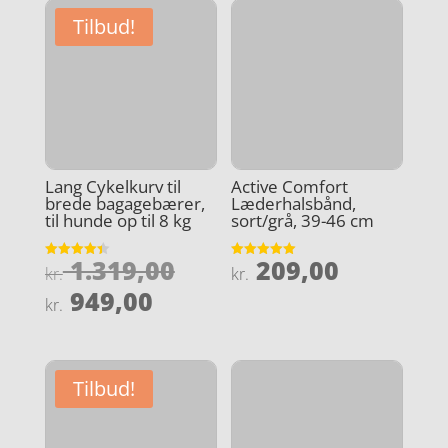
Tilbud!
Lang Cykelkurv til
Active Comfort
brede bagagebærer,
Læderhalsbånd,
til hunde op til 8 kg
sort/grå, 39-46 cm
Den
1.319,00
209,00
Vurderet
Vurderet
kr.
kr.
4.4
5
oprindelige
Den
ud af 5
ud af 5
949,00
kr.
pris
aktuelle
var:
pris
kr. 1.319,00.
er:
Tilbud!
kr. 949,00.