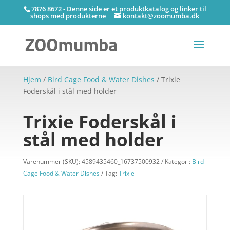
7876 8672 - Denne side er et produktkatalog og linker til
shops med produkterne
kontakt@zoomumba.dk
Hjem
/
Bird Cage Food & Water Dishes
/ Trixie
Foderskål i stål med holder
Trixie Foderskål i
stål med holder
Varenummer (SKU):
4589435460_16737500932
Kategori:
Bird
Cage Food & Water Dishes
Tag:
Trixie