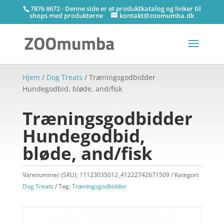
7876 8672 - Denne side er et produktkatalog og linker til
shops med produkterne
kontakt@zoomumba.dk
Hjem
/
Dog Treats
/ Træningsgodbidder
Hundegodbid, bløde, and/fisk
Træningsgodbidder
Hundegodbid,
bløde, and/fisk
Varenummer (SKU):
11123035012_41222742671509
Kategori:
Dog Treats
Tag:
Træningsgodbidder