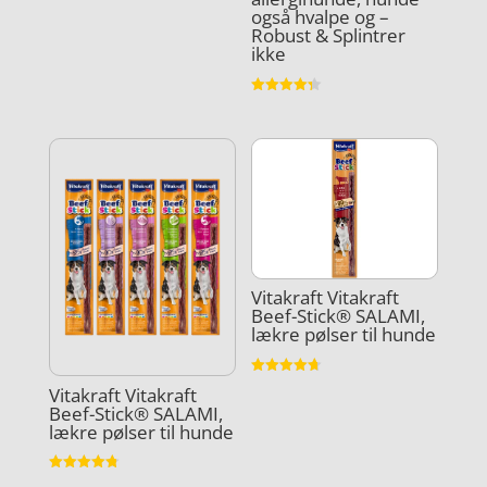
også hvalpe og –
Vurderet
4.1
Robust & Splintrer
ud af 5
ikke
Vurderet
4.3
ud af 5
Vitakraft Vitakraft
Beef-Stick® SALAMI,
lækre pølser til hunde
Vurderet
Vitakraft Vitakraft
4.7
Beef-Stick® SALAMI,
ud af 5
lækre pølser til hunde
Vurderet