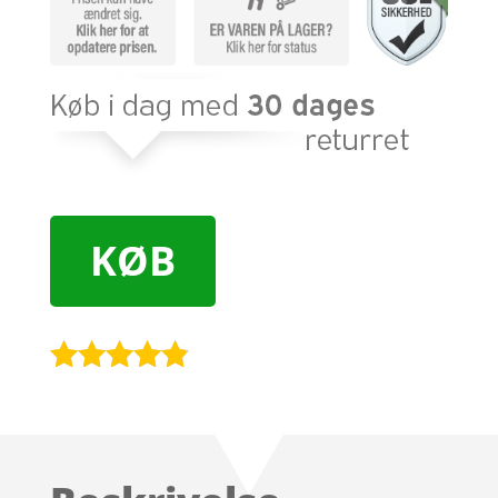
KØB
Bedømt
som
4.7
ud af 5
baseret på