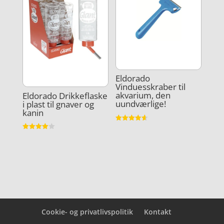
Eldorado
Vinduesskraber til
akvarium, den
Eldorado Drikkeflaske
uundværlige!
i plast til gnaver og
kanin
Vurderet
4.6
Vurderet
ud af 5
4
ud af 5
Cookie- og privatlivspolitik
Kontakt