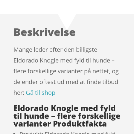
Bedømt
som
4.3
ud af 5
baseret
Beskrivelse
på
kundebedø
mmelser
Mange leder efter den billigste
Eldorado Knogle med fyld til hunde –
flere forskellige varianter på nettet, og
de ender oftest ud med at finde tilbud
her:
Gå til shop
Eldorado Knogle med fyld
til hunde – flere forskellige
varianter Produktfakta