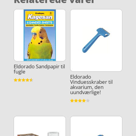
Eldorado Sandpapir til
fugle
Eldorado
Vinduesskraber til
Vurderet
akvarium, den
4.6
uundværlige!
ud af 5
Vurderet
4
ud af 5