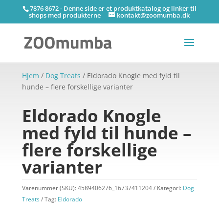
7876 8672 - Denne side er et produktkatalog og linker til
shops med produkterne
kontakt@zoomumba.dk
Hjem
/
Dog Treats
/ Eldorado Knogle med fyld til
hunde – flere forskellige varianter
Eldorado Knogle
med fyld til hunde –
flere forskellige
varianter
Varenummer (SKU):
4589406276_16737411204
Kategori:
Dog
Treats
Tag:
Eldorado