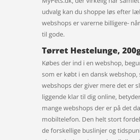
MyPets.dk, der virkelig har samle
udvalg kan du shoppe løs efter læ
webshops er varerne billigere- n
til gode.
Tørret Hestelunge, 200
Købes der ind i en webshop, beguns
som er købt i en dansk webshop, sk
webshops der giver mere det er slet
liggende klar til dig online, betyd
mange webshops der er på det dan
mobiltelefon. Den helt stort fordel
de forskellige buslinjer og tidspun