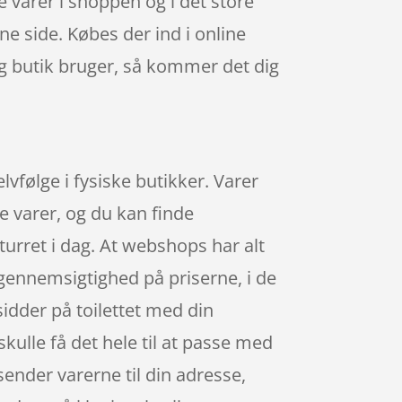
 varer i shoppen og i det store
e side. Købes der ind i online
g butik bruger, så kommer det dig
vfølge i fysiske butikker. Varer
e varer, og du kan finde
turret i dag. At webshops har alt
d gennemsigtighed på priserne, i de
dder på toilettet med din
skulle få det hele til at passe med
sender varerne til din adresse,