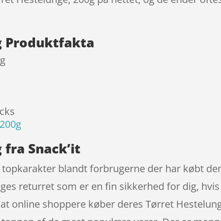
g Produktfakta
0g
acks
 200g
 fra Snack’it
g topkarakter blandt forbrugerne der har købt de
ges returret som er en fin sikkerhed for dig, hvis
t at online shoppere køber deres Tørret Hestelu