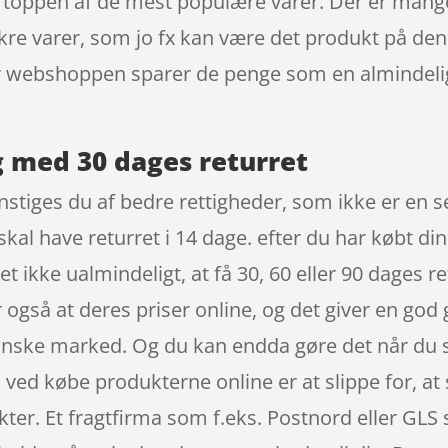
t toppen af de mest populære varer. Der er mange
kre varer, som jo fx kan være det produkt på denn
år webshoppen sparer de penge som en almindeli
g med 30 dages returret
tiges du af bedre rettigheder, som ikke er en sel
al have returret i 14 dage. efter du har købt din
 ikke ualmindeligt, at få 30, 60 eller 90 dages re
er også at deres priser online, og det giver en go
ske marked. Og du kan endda gøre det når du si
 ved købe produkterne online er at slippe for, at 
kter. Et fragtfirma som f.eks. Postnord eller GLS 