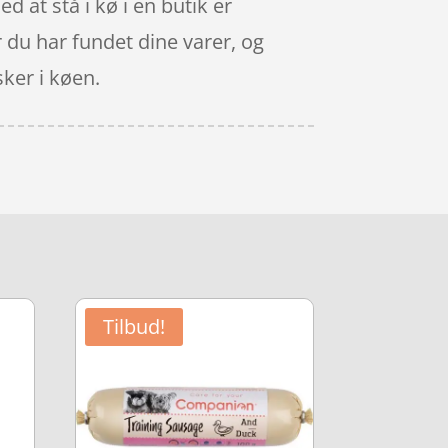
d at stå i kø i en butik er
 du har fundet dine varer, og
ker i køen.
Tilbud!