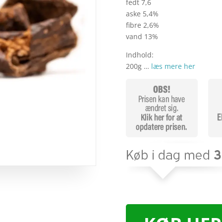
fedt 7,6
aske 5,4%
fibre 2,6%
vand 13%
Indhold:
200g …
læs mere her