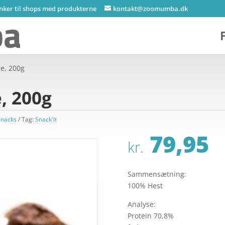
inker til shops med produkterne
kontakt@zoomumba.dk
ge, 200g
, 200g
snacks
Tag:
Snack'it
79,95
kr.
Sammensætning:
100% Hest
Analyse:
Protein 70,8%