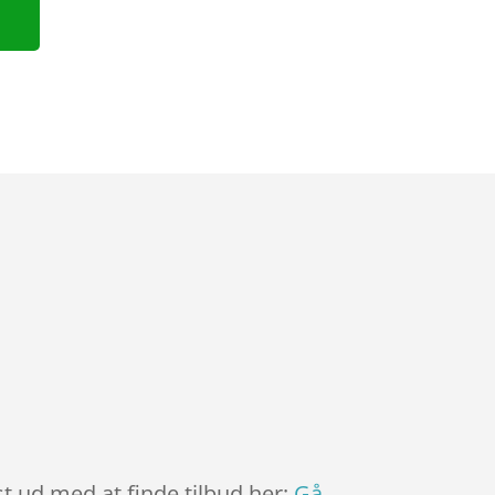
st ud med at finde tilbud her:
Gå