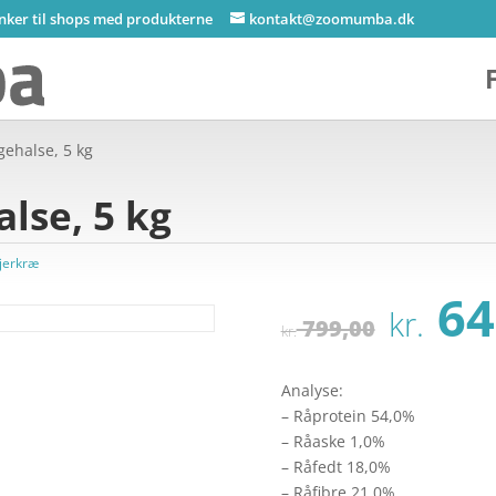
inker til shops med produkterne
kontakt@zoomumba.dk
gehalse, 5 kg
lse, 5 kg
jerkræ
Den
64
kr.
opri
799,00
kr.
pris
var:
Analyse:
kr. 
– Råprotein 54,0%
– Råaske 1,0%
– Råfedt 18,0%
– Råfibre 21,0%