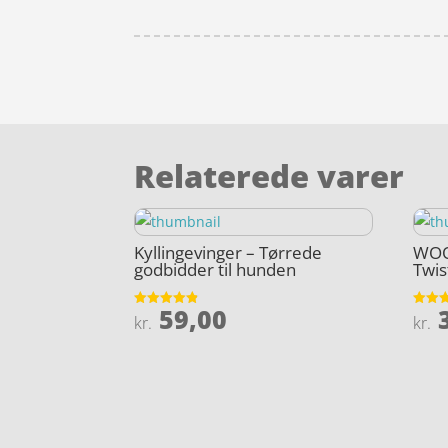
Relaterede varer
Kyllingevinger – Tørrede
WOO
godbidder til hunden
Twis
59,00
3
Vurderet
Vurder
kr.
kr.
4.8
3.8
ud af 5
ud af 