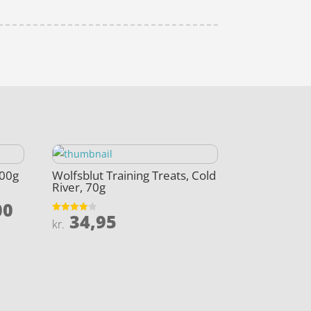
500g
Wolfsblut Training Treats, Cold
River, 70g
Den
00
34,95
Vurderet
elige
aktuelle
kr.
3.9
ud af 5
pris
er:
,00.
kr. 119,00.