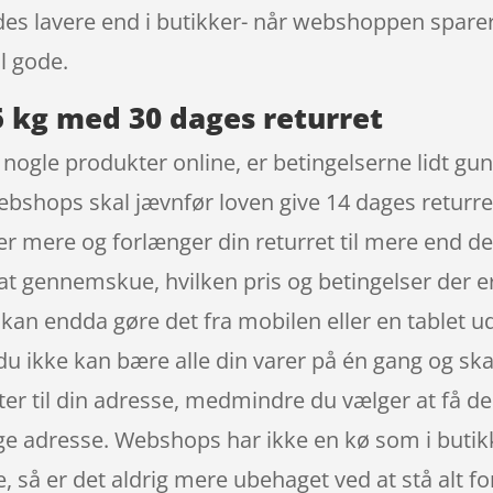
des lavere end i butikker- når webshoppen spare
l gode.
5 kg med 30 dages returret
t nogle produkter online, er betingelserne lidt gu
ebshops skal jævnfør loven give 14 dages returret
r mere og forlænger din returret til mere end d
 at gennemskue, hvilken pris og betingelser der er
u kan endda gøre det fra mobilen eller en tablet 
du ikke kan bære alle din varer på én gang og skal
er til din adresse, medmindre du vælger at få de
ige adresse. Webshops har ikke en kø som i buti
, så er det aldrig mere ubehaget ved at stå alt for