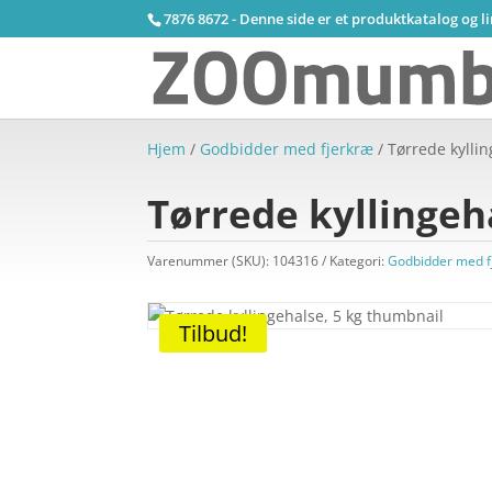
7876 8672 - Denne side er et produktkatalog og l
Hjem
/
Godbidder med fjerkræ
/ Tørrede kyllin
Tørrede kyllingeha
Varenummer (SKU):
104316
Kategori:
Godbidder med f
Tilbud!