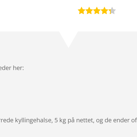
Bedømt
som
4.2
ud af 5
baseret
på
kundebedø
mmelser
leder her:
rede kyllingehalse, 5 kg på nettet, og de ender of