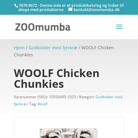
7876 8672 - Denne side er et produktkatalog og linker til
shops med produkterne
kontakt@zoomumba.dk
Hjem
/
Godbidder med fjerkræ
/ WOOLF Chicken
Chunkies
WOOLF Chicken
Chunkies
Varenummer (SKU):
10550495-1025
Kategori:
Godbidder med
fjerkræ
Tag:
Woolf