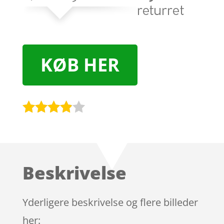
KØB HER
Bedømt
som
3.8
ud af 5
baseret
Beskrivelse
på
kundebed
ømmels
Yderligere beskrivelse og flere billeder
er
her: