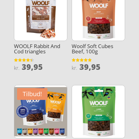
WOOLF Rabbit And
Woolf Soft Cubes
Cod triangles
Beef, 100g
39,95
39,95
Vurderet
Vurderet
kr.
kr.
4.4
4.9
ud af 5
ud af 5
Tilbud!