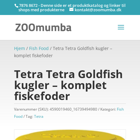
7876 8672 - Denne side er et produktkatalog og linker til
shops med produkterne
kontakt@zoomumba.dk
Hjem
/
Fish Food
/ Tetra Tetra Goldfish kugler –
komplet fiskefoder
Tetra Tetra Goldfish
kugler – komplet
fiskefoder
Varenummer (SKU):
4590019460_16739494980
Kategori:
Fish
Food
Tag:
Tetra