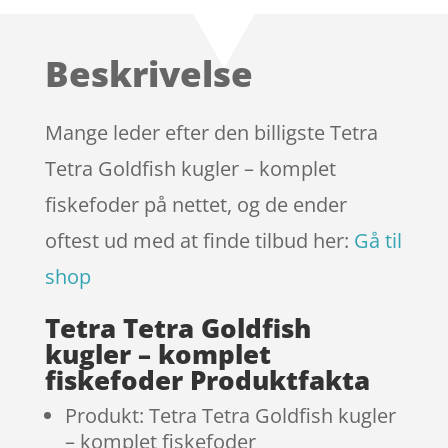
som
5
ud
af 5
baseret på
Beskrivelse
kundebedøm
melser
Mange leder efter den billigste Tetra
Tetra Goldfish kugler – komplet
fiskefoder på nettet, og de ender
oftest ud med at finde tilbud her:
Gå til
shop
Tetra Tetra Goldfish
kugler – komplet
fiskefoder Produktfakta
Produkt: Tetra Tetra Goldfish kugler
– komplet fiskefoder