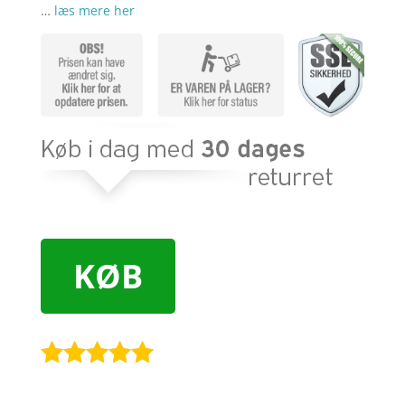
…
læs mere her
KØB
Bedømt