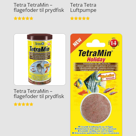
Tetra TetraMin –
Tetra Tetra
flagefoder til prydfisk
Luftpumpe
Vurderet
Vurderet
5
4.9
ud af 5
ud af 5
Tetra TetraMin –
flagefoder til prydfisk
Vurderet
5
ud af 5