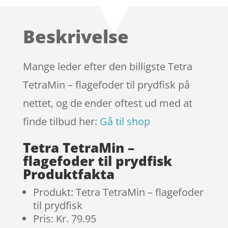
af 5
baseret på
Beskrivelse
kundebedøm
melser
Mange leder efter den billigste Tetra
TetraMin – flagefoder til prydfisk på
nettet, og de ender oftest ud med at
finde tilbud her:
Gå til shop
Tetra TetraMin –
flagefoder til prydfisk
Produktfakta
Produkt: Tetra TetraMin – flagefoder
til prydfisk
Pris: Kr. 79.95