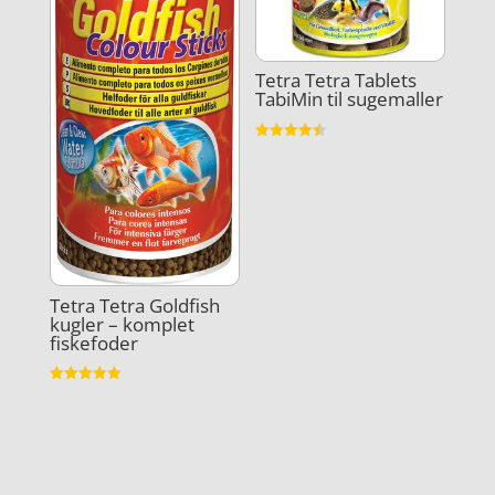
Tetra Tetra Tablets
TabiMin til sugemaller
Vurderet
4.5
ud af 5
Tetra Tetra Goldfish
kugler – komplet
fiskefoder
Vurderet
5
ud af 5