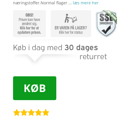
næringstoffer.Normal flager …
læs mere her
KØB
Bedømt
som
5
ud