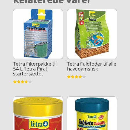
Tetra Filterpakke til
Tetra Fuldfoder til alle
54 L Tetra Pirat
havedamsfisk
startersættet
Vurderet
4.1
Vurderet
ud af 5
3.8
ud af 5