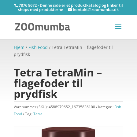
7876 8672 - Denne side er et produktkatalog og linker til
shops med produkterne
kontakt@zoomumba.dk
Hjem
/
Fish Food
/ Tetra TetraMin – flagefoder til
prydfisk
Tetra TetraMin –
flagefoder til
prydfisk
Varenummer (SKU):
4588979652_16735836100
Kategori:
Fish
Food
Tag:
Tetra