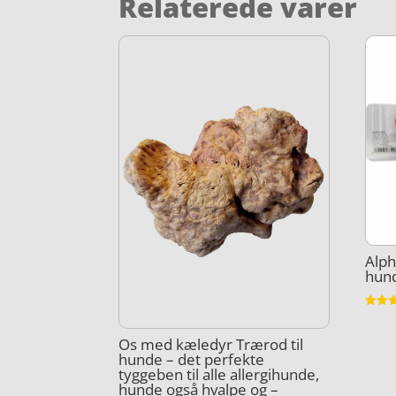
Relaterede varer
Alph
hun
Vurder
4.5
ud af 
Os med kæledyr Trærod til
hunde – det perfekte
tyggeben til alle allergihunde,
hunde også hvalpe og –