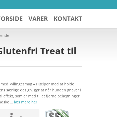
FORSIDE
VARER
KONTAKT
nsende
utenfri Treat til
k med kyllingesmag – Hjælper med at holde
ns særlige design, gør at når hunden gnaver i
l effekt, som er med til at fjerne belægninger
ndske …
læs mere her