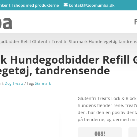
inker til shops med produkterne
kontakt@zoomumba.dk
dbidder Refill Glutenfri Treat til Starmark Hundelegetøj, tandre
 Hundegodbidder Refill Gl
getøj, tandrensende
ri:
Dog Treats
Tag:
Starmark
Glutenfri Treats Lock & Bloc
hundens tænder rene, treat’e
den, har den en positiv denta
på tænderne, og dermed mi