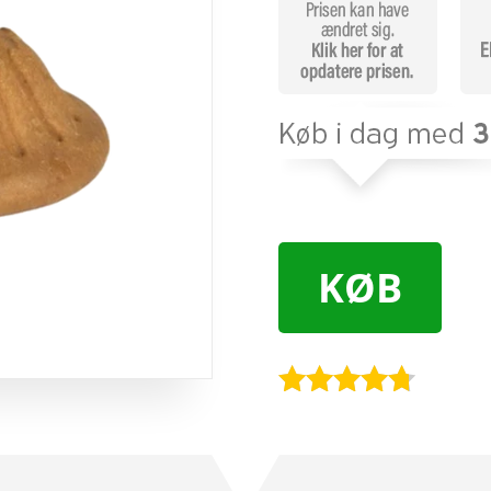
KØB
Bedømt
som
4.6
ud af 5