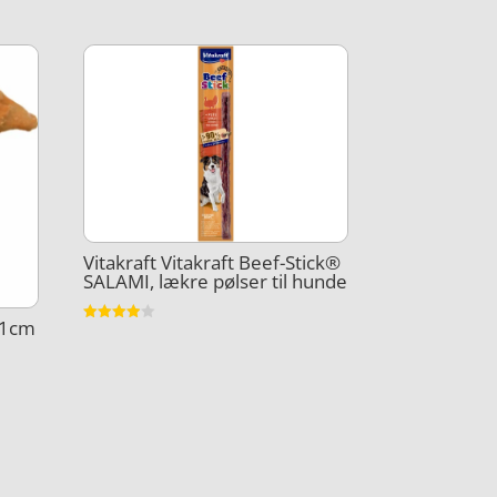
Vitakraft Vitakraft Beef-Stick®
SALAMI, lækre pølser til hunde
11cm
Vurderet
3.9
ud af 5