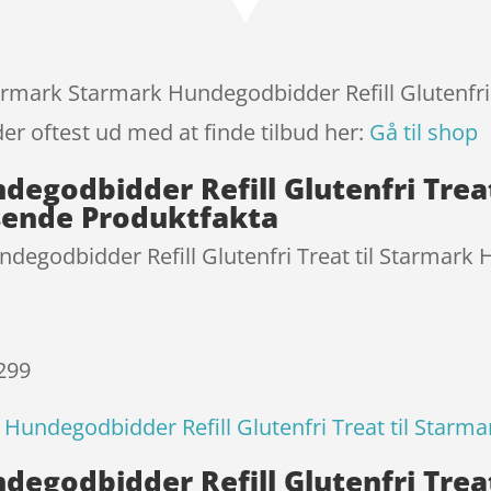
baseret
på
kundebedø
mmelser
tarmark Starmark Hundegodbidder Refill Glutenfri
er oftest ud med at finde tilbud her:
Gå til shop
egodbidder Refill Glutenfri Treat
sende Produktfakta
degodbidder Refill Glutenfri Treat til Starmark
 299
Hundegodbidder Refill Glutenfri Treat til Starm
egodbidder Refill Glutenfri Treat