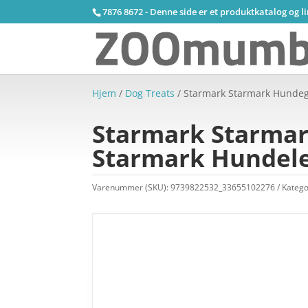
7876 8672 - Denne side er et produktkatalog og l
Hjem
/
Dog Treats
/ Starmark Starmark Hundego
Starmark Starmark
Starmark Hundele
Varenummer (SKU):
9739822532_33655102276
Katego