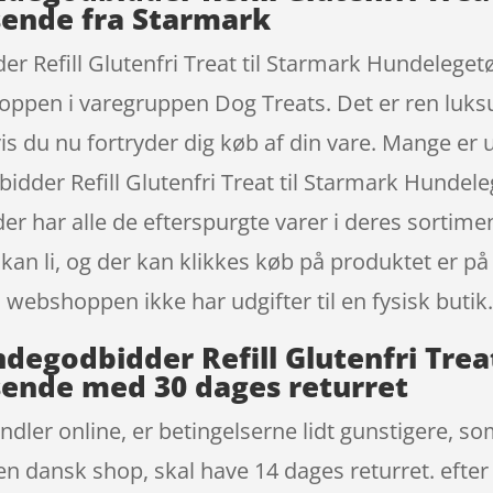
sende fra Starmark
Refill Glutenfri Treat til Starmark Hundelegetø
pen i varegruppen Dog Treats. Det er ren luksus
hvis du nu fortryder dig køb af din vare. Mange e
dder Refill Glutenfri Treat til Starmark Hundel
 har alle de efterspurgte varer i deres sortimen
 kan li, og der kan klikkes køb på produktet er på
webshoppen ikke har udgifter til en fysisk butik
egodbidder Refill Glutenfri Treat
sende med 30 dages returret
dler online, er betingelserne lidt gunstigere, som
en dansk shop, skal have 14 dages returret. efter 