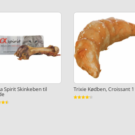
a Spirit Skinkeben til
Trixie Kødben, Croissant 
de
Vurderet
4.2
et
ud af 5
5