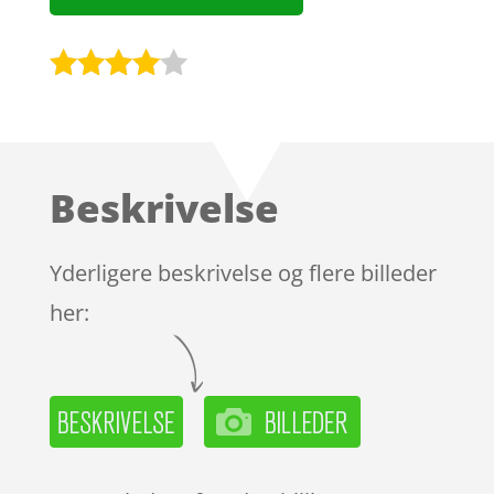
Bedømt
som
3.9
ud af 5
baseret
Beskrivelse
på
kundebed
ømmels
Yderligere beskrivelse og flere billeder
er
her: