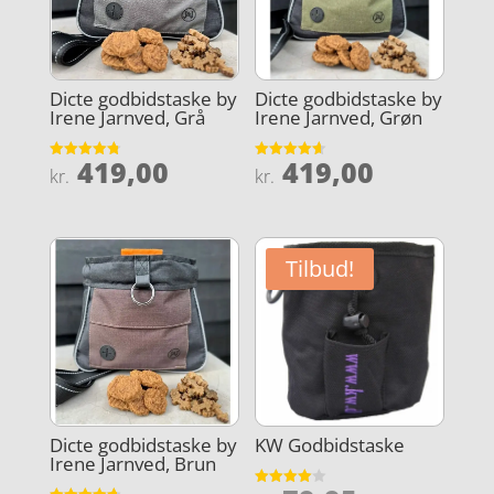
Dicte godbidstaske by
Dicte godbidstaske by
Irene Jarnved, Grå
Irene Jarnved, Grøn
419,00
419,00
Vurderet
Vurderet
kr.
kr.
4.8
4.6
ud af 5
ud af 5
Tilbud!
Dicte godbidstaske by
KW Godbidstaske
Irene Jarnved, Brun