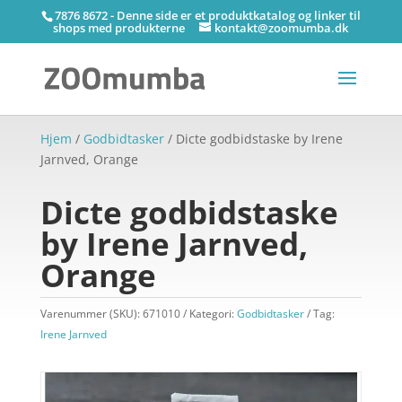
7876 8672 - Denne side er et produktkatalog og linker til
shops med produkterne
kontakt@zoomumba.dk
Hjem
/
Godbidtasker
/ Dicte godbidstaske by Irene
Jarnved, Orange
Dicte godbidstaske
by Irene Jarnved,
Orange
Varenummer (SKU):
671010
Kategori:
Godbidtasker
Tag:
Irene Jarnved