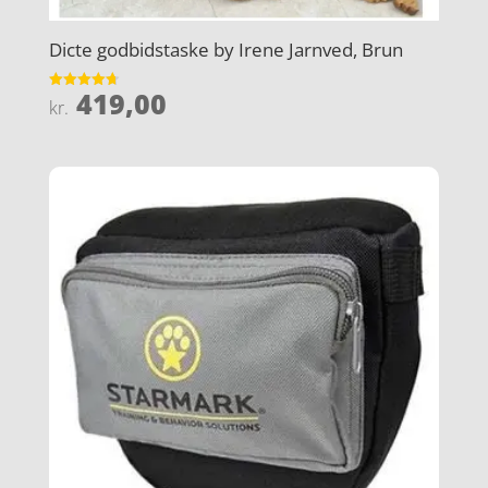
Dicte godbidstaske by Irene Jarnved, Brun
419,00
Vurderet
kr.
4.7
ud af 5