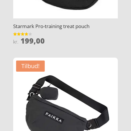
Starmark Pro-training treat pouch
199,00
Vurderet
kr.
3.9
ud af 5
Tilbud!