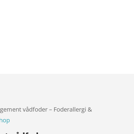
agement vådfoder – Foderallergi &
shop