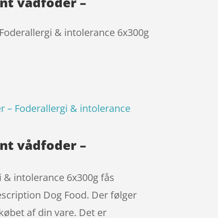
nt vådfoder –
Foderallergi & intolerance 6x300g
 – Foderallergi & intolerance
nt vådfoder –
 & intolerance 6x300g fås
scription Dog Food. Der følger
købet af din vare. Det er