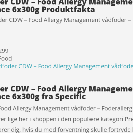
oder CDW – Food Allergy Manageme
ance 6x300g Produktfakta
foder CDW – Food Allergy Management vådfoder – 
 299
 Food
vådfoder CDW – Food Allergy Management vådfoder
oder CDW – Food Allergy Manageme
nce 6x300g fra Specific
Food Allergy Management vådfoder – Foderallergi
lige her i shoppen i den populære kategori Pre
krer dig, hvis du mod forventning skulle fortryde 