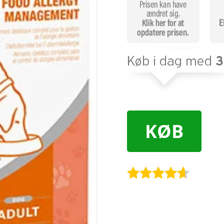
KØB
Bedømt
som
4.5
ud af 5