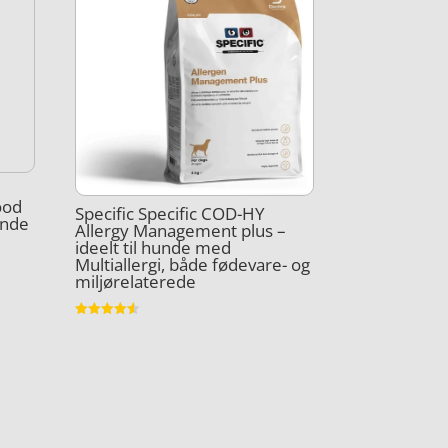
s
ood
Specific Specific COD-HY
hunde
Allergy Management plus –
ideelt til hunde med
Multiallergi, både fødevare- og
miljørelaterede
Vurderet
4.5
ud af 5