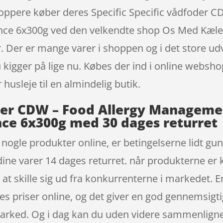
hoppere køber deres Specific Specific vådfoder
ance 6x300g ved den velkendte shop Os Med Kæled
 Der er mange varer i shoppen og i det store ud
 kigger på lige nu. Købes der ind i online webshop
husleje til en almindelig butik.
oder CDW – Food Allergy Manageme
ance 6x300g med 30 dages returret
bt nogle produkter online, er betingelserne lidt g
 dine varer 14 dages returret. når produkterne er 
t skille sig ud fra konkurrenterne i markedet. E
es priser online, og det giver en god gennemsigt
rked. Og i dag kan du uden videre sammenligne p