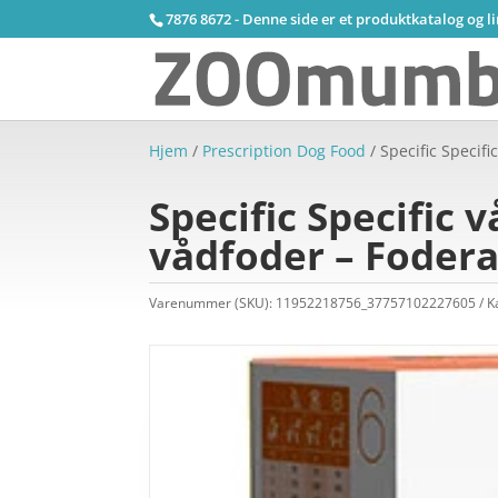
7876 8672 - Denne side er et produktkatalog og l
Hjem
/
Prescription Dog Food
/ Specific Specif
Specific Specific
vådfoder – Fodera
Varenummer (SKU):
11952218756_37757102227605
K