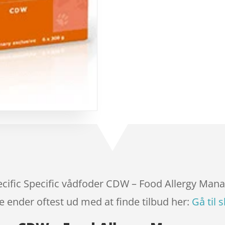
baseret
på
kundebedø
mmelser
pecific Specific vådfoder CDW – Food Allergy Man
e ender oftest ud med at finde tilbud her:
Gå til 