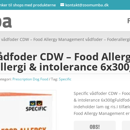
inker til shops med produkterne
kontakt@zoomumba.dk
ic vådfoder CDW – Food Allergy Management vådfoder – Foderallerg
 vådfoder CDW – Food All
llergi & intolerance 6x30
ategori:
Prescription Dog Food
Tag:
Specific
Specific vådfoder CDW – Foo
& intolerance 6x300gFuldfode
indeholder lam og ris.I tilfæ
Food Allergy Management e