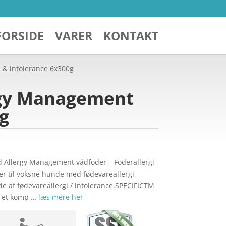
FORSIDE
VARER
KONTAKT
i & intolerance 6x300g
ergy Management
0g
d Allergy Management vådfoder – Foderallergi
r til voksne hunde med fødevareallergi,
lde af fødevareallergi / intolerance.SPECIFICTM
r et komp …
læs mere her