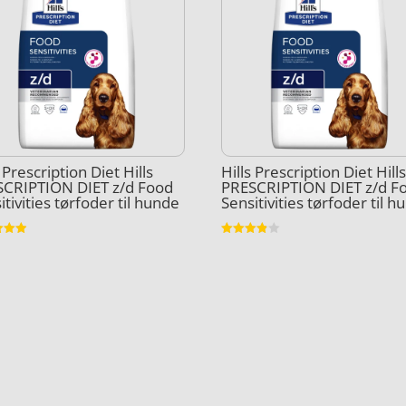
s Prescription Diet Hills
Hills Prescription Diet Hill
SCRIPTION DIET z/d Food
PRESCRIPTION DIET z/d F
itivities tørfoder til hunde
Sensitivities tørfoder til 
et
Vurderet
3.8
5
ud af 5