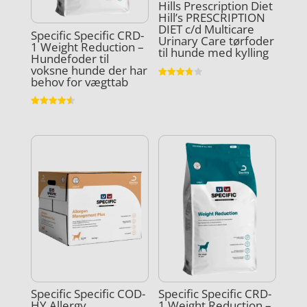
Hills Prescription Diet
Hill’s PRESCRIPTION
DIET c/d Multicare
Specific Specific CRD-
Urinary Care tørfoder
1 Weight Reduction –
til hunde med kylling
Hundefoder til
voksne hunde der har
behov for vægttab
Vurderet
3.8
ud af 5
Vurderet
4.6
ud af 5
Specific Specific COD-
Specific Specific CRD-
HY Allergy
1 Weight Reduction –