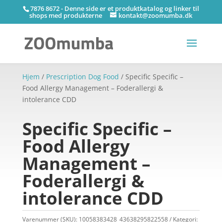
7876 8672 - Denne side er et produktkatalog og linker til
shops med produkterne
kontakt@zoomumba.dk
Hjem
/
Prescription Dog Food
/ Specific Specific –
Food Allergy Management – Foderallergi &
intolerance CDD
Specific Specific –
Food Allergy
Management –
Foderallergi &
intolerance CDD
Varenummer (SKU):
10058383428_43638295822558
Kategori: