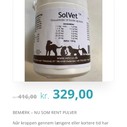
Den
Den
329,00
kr.
oprindelige
aktu
416,00
kr.
pris
pris
var:
er:
BEMÆRK – NU SOM RENT PULVER
kr. 416,00.
kr. 3
Når kroppen gennem længere eller kortere tid har