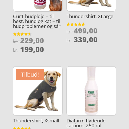
Cur1 hudpleje – til
Thundershirt, XLarge
hest, hund og kat – til
hudproblemer og sår
Den
499,00
Vurderet
kr.
4.9
oprindel
Den
ud af 5
339,00
Den
229,00
Vurderet
kr.
kr.
pris
4.6
aktuelle
oprindelige
Den
ud af 5
199,00
kr.
var:
pris
pris
aktuelle
kr. 499,0
er:
var:
pris
kr. 339,0
kr. 229,00.
er:
Tilbud!
kr. 199,00.
Thundershirt, Xsmall
Diafarm flydende
calcium, 250 ml