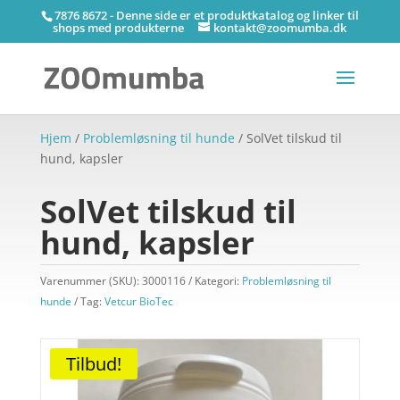
7876 8672 - Denne side er et produktkatalog og linker til
shops med produkterne
kontakt@zoomumba.dk
Hjem
/
Problemløsning til hunde
/ SolVet tilskud til
hund, kapsler
SolVet tilskud til
hund, kapsler
Varenummer (SKU):
3000116
Kategori:
Problemløsning til
hunde
Tag:
Vetcur BioTec
Tilbud!