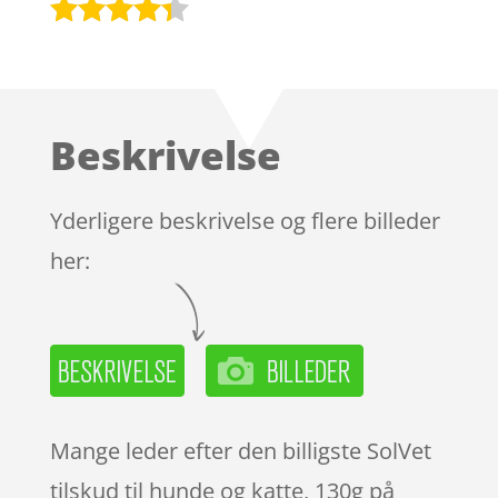
Bedømt
som
4.2
ud af 5
baseret
Beskrivelse
på
kundebedø
mmelser
Yderligere beskrivelse og flere billeder
her:
Mange leder efter den billigste SolVet
tilskud til hunde og katte, 130g på