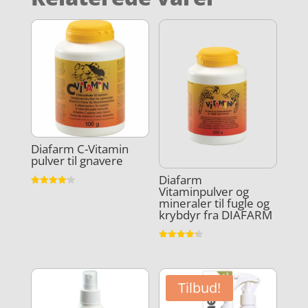
Diafarm C-Vitamin
pulver til gnavere
Diafarm
Vitaminpulver og
Vurderet
mineraler til fugle og
4.2
ud af 5
krybdyr fra DIAFARM
Vurderet
4.2
ud af 5
Tilbud!