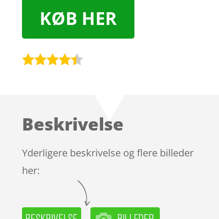
KØB HER
Bedømt
som
4.3
ud af 5
baseret
Beskrivelse
på
kundebedø
mmelser
Yderligere beskrivelse og flere billeder
her: