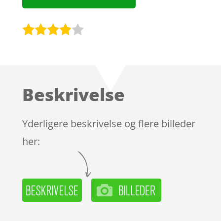
Bedømt
som
3.8
ud af 5
baseret
Beskrivelse
på
kundebed
ømmels
Yderligere beskrivelse og flere billeder
er
her: