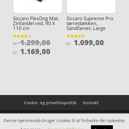
Siccaro FlexDog Mat,
Siccaro Supreme Pro
Zinfandel red, 90 X
tørredækken,
110 cm
Sandfarvet, Large
Den
1.299,00
1.099,00
Vurderet
Vurderet
kr.
kr.
4.2
4.8
oprindelige
Den
ud af 5
ud af 5
1.169,00
kr.
pris
aktuelle
var:
pris
kr. 1.299,00.
er:
kr. 1.169,00.
Cookie- og privatlivspolitik
Kontakt
Denne hjemmeside samler et bredt udvalg af
Denne hjemmeside bruger cookies til at forbedre din oplevelse.
spændende varer. Siden er et affiiliatesite, og nogle