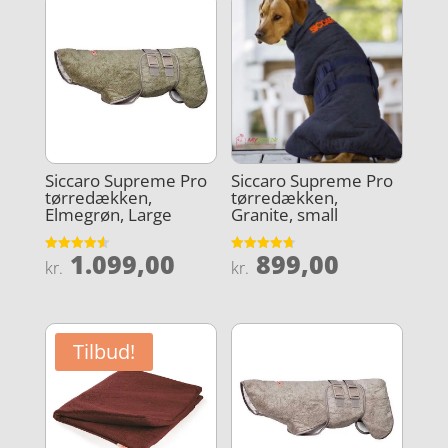
Siccaro Supreme Pro
Siccaro Supreme Pro
tørredækken,
tørredækken,
Elmegrøn, Large
Granite, small
1.099,00
899,00
Vurderet
Vurderet
kr.
kr.
4.6
4.7
ud af 5
ud af 5
Tilbud!