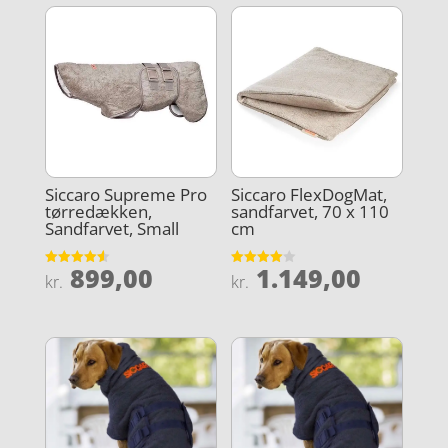
Siccaro Supreme Pro
Siccaro FlexDogMat,
tørredækken,
sandfarvet, 70 x 110
Sandfarvet, Small
cm
899,00
1.149,00
Vurderet
Vurderet
kr.
kr.
4.6
4
ud af 5
ud af 5