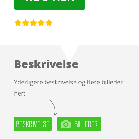
Bedømt
som
4.7
ud af 5
baseret på
Beskrivelse
kundebedø
mmelser
Yderligere beskrivelse og flere billeder
her: