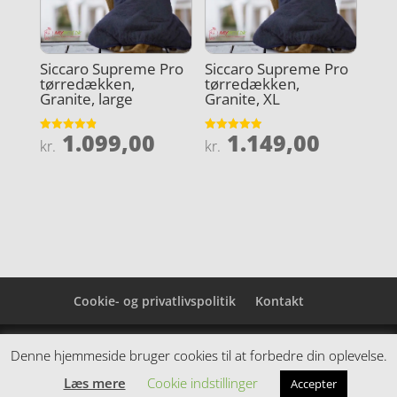
Siccaro Supreme Pro
Siccaro Supreme Pro
tørredækken,
tørredækken,
Granite, large
Granite, XL
1.099,00
1.149,00
Vurderet
Vurderet
kr.
kr.
4.9
4.9
ud af 5
ud af 5
Cookie- og privatlivspolitik
Kontakt
Denne hjemmeside samler et bredt udvalg af
Denne hjemmeside bruger cookies til at forbedre din oplevelse.
spændende varer. Siden er et affiiliatesite, og nogle
Læs mere
Cookie indstillinger
Accepter
links kan være affiliatelinks.